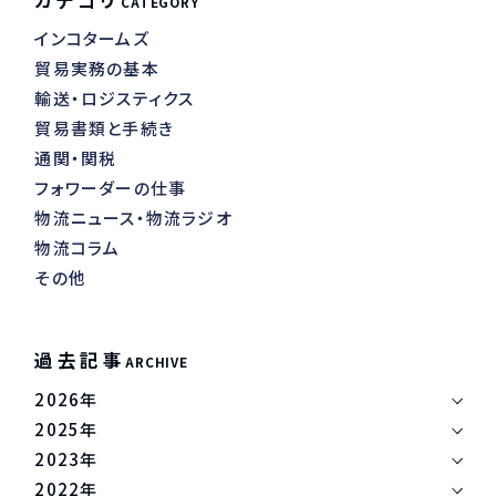
CATEGORY
が、今後は親会社が出来ることで、どうなっていくのでしょう
隻に1隻だけがスケジュールから1日以内に到着しているというこ
ジスティクス企業の買収など垂直統合ではなく、脱炭素化などに
か。 注目していきたいと思います。
インコタームズ
とになります。 北欧貿易のスケジュールの信頼性は、昨年の27パ
投資するべきとしました。 フォワーダーの分野への進出 FIATAは
貿易実務の基本
ーセントに比べ、2022年の最初の5ヶ月間で平均18パーセントと
3大アライアンスが世界の海運市場の80%、東西基幹航路に限れ
なっています。 寄港数の大幅増加 このスケジュールの乱れに加
輸送・ロジスティクス
ば95%を支配していると分析しています。 サプライチェーンが混
えて、コールサイズ（1回の寄港で船舶に乗り降りするコンテナ
乱する中、海運会社がフォワーダーに対するサービスを削減・制
貿易書類と手続き
の量）の増大があります。 北欧の港では今年、寄港数が大幅に増
限しようとしていると説明しています。 エアーはエアフォワーダ
通関・関税
加し、港湾に到着する船の量が増え、これがターミナルの処理能
ーを通さないとタリフ運賃の適用となります。しかし、船は
フォワーダーの仕事
力に大きな負担をかけています。 よって、ハブ港での平均停泊時
BCO（実荷主）と直接荷主と取引ができ、船会社は物流会社を買
物流ニュース・物流ラジオ
間が伸びています。 様々な要因で港湾の混雑が発生しています
収して陸に上がってきているため、フォワーダーの仕事がなくな
物流コラム
が、今後のクリスマス商戦に向けて、さらなる混乱が予想されま
ってきています。 脱炭素への投資を推奨 IMOは海運業界の
す。 今後もヨーロッパの状況に注目していきたいと思います。
その他
GHG（温室効果ガス）排出量を2050年までに50%削減することを
目指しています。 そのためのコストは2050年までに1・5兆ドル
（約200兆円）を超えると推定され、そのうち87%が陸上インフ
ラ・施設に投じられる見通しです。 一方、コンテナ船社は過去2
過去記事
ARCHIVE
年間で記録的な利益を上げており、イギリスの海事コンサルタン
2026年
トのドゥルーリーはコンテナ船社の2022年税引き前利益の総計は
2025年
3000億ドル（約40兆円）に達すると予測しています。 FIATAは
「船社は規制環境下で生み出されたこの利益を、ロジスティクス
2023年
全体を支配するための合併や買収に投じている」と非難している
2022年