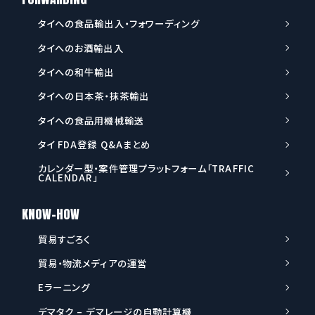
持ち出してきたのは、船会社がコロナ禍で得た大きな収益で船以
タイへの食品輸出入・フォワーディング
外の事業拡大を狙い、ロジスティクス全体を支配しようとしてい
るという動きが大きくなってきたためです。 そのため、ここでち
タイへのお酒輸出入
ょっとストップをかけておかなければならない、という背景があ
タイへの和牛輸出
ったと思われます。 船会社の進出と中小フォワーダーの生き残り
国際物流とは歴史背景からみても、経済合理性の最たるものであ
タイへの日本茶・抹茶輸出
り、もっとも効率的で、合理的でコストが追求されるものです。
タイへの食品用機械輸送
船会社が物流で船以外の分野まで進出すると、フォワーダーの仕
事が失われていく恐れがあります。 個人的には、今後は8割のロ
タイ FDA登録 Q&Aまとめ
ジスティクスの仕事は船会社や大手フォワーダーが取っていくよ
カレンダー型・案件管理プラットフォーム「TRAFFIC
うになると思います。中小は2割のニッチなところを攻めていく
CALENDAR」
のではないでしょうか。 今後、船会社がどれだけ陸に上がってく
るか、中小がどのように生き残っていくか。 何度もこのラジオで
KNOW-HOW
お伝えしていますが、国際輸送は変革期にきています。 マーケッ
貿易すごろく
トの流れを読んで、正しい戦略を考えるというのが大切になって
くると思います。
貿易・物流メディアの運営
Eラーニング
デマタク – デマレージの自動計算機