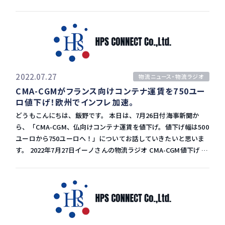
2022年1月から6月期（上期）金利・税引き前利益が前年同期の
が続き、最終的に合意に至ったのが、翌年の2月20日です。 まだ
2・1倍で、約2,600億円でした。 運賃やサーチャージ、倉庫料金
まだどうなるかは分かりません。 ポイントは港の自動化と、ホワ
の上昇を背景に、フォワーディングを中心に全部門で収益を伸ば
イトハウスがいつ入ってくるか、という点だと思います。 港湾混
しました。 昨年8月に買収したアジリティーの一般物流部門の統
雑の傾向 米国西岸労使交渉は大きな波乱なく進んでいますが、肝
合も業績を押し上げたほか、生産性の向上施策もうまくいったこ
心の港の混雑は再び悪化する傾向にあります。 北米西岸の一部タ
とが要因とされています。 部門別売上 部門別に見ると、フォワー
ーミナルでは、今週までにヤードのコンテナ保管スペースがほぼ
ディングの売上高は91%増、貨物のユニット当たりの粗利益率も
2022.07.27
物流ニュース・物流ラジオ
満杯となり、来週以降は本船の荷役を一時的に停止せざるを得な
大幅に向上しました。 貨物取扱量は海上貨物が18%増の約135万
CMA-CGMがフランス向けコンテナ運賃を750ユー
い状況にまで追い込まれています。 内陸部の混雑悪化 LA、LBの
TEU、航空貨物が19%増の約81・4万トン。 取扱量が20％近く増
ロ値下げ！欧州でインフレ加速。
両港からの内陸向けのインターモーダル輸送では、鉄道の荷役場
加しています。 そして陸送の売上高は26%増で、国際貨物と企業
へのシャーシ不足のため、西岸港湾は実質的に内陸向けの輸送の
どうもこんにちは、飯野です。 本日は、7月26日付海事新聞か
間輸送の取り扱いが増加しています。 ロジスティクスの売上高は
制限を行っています。 北米内陸部では昨年、コンテナ貨物の大量
ら、「CMA-CGM、仏向けコンテナ運賃を値下げ。値下げ幅は500
62%増、倉庫の稼働率が過去最高を記録しました。 DSVの今後の
流入により鉄道輸送の混雑状況が悪化しました。このためUP鉄道
ユーロから750ユーロへ！」についてお話していきたいと思いま
見通し アジリティーの一般物流部門の統合により、中東、東南ア
が、内陸向け国際コンテナ貨物の引き受けを一時的に停止した経
す。 2022年7月27日イーノさんの物流ラジオ CMA-CGM値下げ 仏
ジアでの事業を拡大しました。 この上期の業績の伸びを受け、
緯があります。 現場から 現場で働いている感覚では、まだスペ
船社CMA-CGMは22日、フランス国内の顧客に対し、輸入コンテ
DSVは2022年12月期の金利・税引き前利益を上方修正しました。
ースは取りやすい状態が続いており、混雑の影響はそれほど感じ
ナの運賃を1本当たり750ユーロ値下げすると発表しました。 8月
そして、年内は航空・海上貨物輸送の需要の軟調を予想していま
られません。 このまま問題なくスムーズに行くのか、もしくは急
1日からの実施となります。 一連の施策 CMA-CGMは6月末、小売
す。サプライチェーンの制約も徐々に緩和すると見ており、フォ
にスペースが取れなくなるのか、運賃が再度上昇となるのか、引
事業者を対象にコンテナ運賃を値下げすることを公表し、その時
ワーディングの粗利率低下も見込んでいます。 イエンス・アンダ
き続き目が離せない状況です。
の引き下げ額は500ユーロでした。 今回の発表では、対象者も中
ーセン・グループCEO（最高経営責任者）は、「この数カ月は輸
小企業を含めたフランスの全顧客に拡大し、値下げ幅も750ユー
送需要が軟化しているが、インフラの混雑が世界のサプライチェ