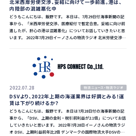
北米西岸労使交渉、妥結に向けて一歩前進。港は、
グループ会社 HPS Tradeについて
内陸部の混雑悪化中
どうもこんにちは、飯野です。 本日は、7月29日付海事新聞の記
コラム・新着情報
事から、「米西岸労使交渉、医療給付で暫定合意。妥結に向け前
貿易コラム
進したが、肝心の港は混雑悪化」についてお話していきたいと思
新着情報
います。 2022年7月29日イーノさんの物流ラジオ 北米労使交渉、
前進 2022年の米国西岸労使交渉は7月27日、医療給付の項目で暫
資料ダウンロード
定合意に至りました。 医療給付の分野だけではありますが、労使
交渉の妥結に向けて大きな一歩となりました。 港湾への影響は
交渉の詳細は不明ですが、現時点では労使対立による荷役混乱は
出ていない模様です。 ただ、旺盛なコンテナ荷動きにより、港の
お問い合わせ
処理が追い付かず、西岸ターミナルで混雑が深刻化しています。
内陸向け輸送を担う鉄道会社も引き受け本数の制限を始め、予断
2022.07.28
物流ニュース・物流ラジオ
EN
を許さない状況です 今後の展開 今回の労使交渉の声明では、
DSVより、2022年上期の海運業界は好調とみる！運
ILWUとPMAにとって最大の焦点である自動化問題については特
賃は下がり続けるか？
に言及されていません。 米バイデン政権による働き掛けもあり、
どうもこんにちは、飯野です。 本日は7月28日付の海事新聞の記
混乱なく労使合意に至るのではという見方が有力になりつつあり
事から、「DSV、上期の金利・税引前利益が2.1倍」についてお話
ます。 時期は不明ですが、8月か9月には暫定合意するのでは、と
していきたいと思います。 2022年7月28日イーノさんの物流ラジ
いう見方も出てきています。 前回2014年の労使交渉では、8月26
オ DSV、上期利益前年比2倍 デンマークの国際物流大手DSVの
日に健康保険給付金について暫定合意となり、そこからまた交渉