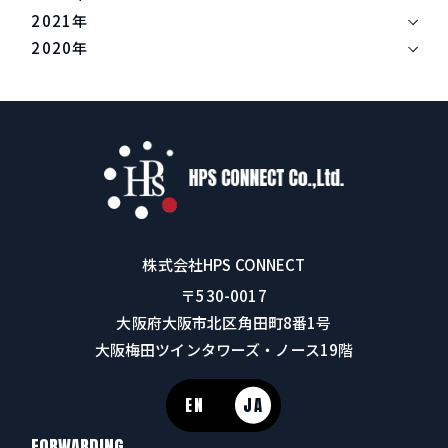
のです。 IMOや各国政府に対して、船社の投資を促すような脱炭
2021年
素化計画を実施するように要請しました。 船社に対する独禁法
2020年
船社に対する独禁法適用除外についても、見直しを求めていく方
針です。 更に、FIATAは特に船社が陸上輸送や付帯サービスに事
業を拡大する中、独禁法適用除外の恩恵を受けないプレーヤー
と、不公平な競争を行っていると指摘もしています。 独禁法適用
除外の見直しと、より適切な規制対応を求めていく姿勢を示して
います。 船会社の独禁法適応除外について 外航海運に係る独占
禁止法適用除外が認められてきた背景として、「安定的な国際海
上輸送の確保のための海事政策のあり方について」、次の４点が
挙げられています。 1.世界単一市場で激しい国際競争が行われて
いること 2.サービス供給量の調整が容易ではなく供給過剰に陥り
株式会社HPS CONNECT
やすいこと 3.巨額投資が必要であり他社との連携の必要性が極め
〒530-0017
て高いこと 4.国際的な法制度の整合性の確保が求められること こ
大阪府大阪市北区角田町8番1号
れによって、船社は独禁法の適応除外でした。 制度の見直し 同
大阪梅田ツインタワーズ・ノース19階
制度は昭和24年に制定された後，平成11年，平成18年、平成22年
の3度にわたって主な見直しが行われてきました。 平成22年度に
おける見直しの検討の結果、同適用除外制度は維持し、平成27年
EN
JA
度に再検討をし、場合によっては運賃同盟に係る独占禁止法適用
FORWARDING
除外制度を廃止の方向で見直しています。 今回FIATAが独禁法を