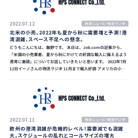
南米はまだまだ技術が足りないと以前の放送でもお伝えしました
今後6年間でガントリークレーンの増設やターミナルの拡張を行
降、大都市圏全体へのサービス展開も視野に入れています。 日本
が、メキシコは次の生産拠点としてもっと企業が集まっていくか
い、コンテナ処理能力を強化する予定です。 将来的には2万
もドライバーの働き方改革の2024年問題があるので、伸びていく
もしれません。 大企業のニアショアの動きが見えた記事です。
4,000TEUクラスの大型船舶にも対応するターミナルへと進化さ
分野ではないかと思います 安全性も考えるとまず地方から導入
記事にもあったようにもちろん環境規制という意味合いもありま
せることを目標としています。 TiLの計画 このTiL（ターミナ
2022.07.12
物流ニュース・物流ラジオ
し、ドローンが浸透することで、交通渋滞が緩和され、CO2排出
すが、サプライチェーンの側面からは、現在のような混乱が将来
ル・インベストメント・リミテッド）は現在、ルアーブル港の
北米の小売、2022年も夏から秋に需要増と予測！港
量の削減にもなります。 ウィング ウィングの2022年1～3月のド
も起きる可能性はあります。 そこで、近くで生産しようという流
TNMSCターミナルとTPOターミナルの2つのコンテナターミナル
湾混雑、スペース不足への懸念。
ローン配送は5万件を超え、前年同期の3倍に増えたと明らかにし
れが現れてきました。 生産拠点が未来永劫、同じ場所ではなくな
を運営しています。 今回は総額7億ユーロを投入し、稼働するガ
ました。 オーストラリアやフィンランドを中心とする、世界での
どうもこんにちは、飯野です。 本日は、Job.comの記事から、
ります。 日本は産業の空洞化で工場を海外に移しましたが、時代
ントリークレーンの台数を現在の2倍の20台に増設。 更に、取扱
ドローン配送実績は3月時点で計20万件に上っています。 広い土
「米国の小売業者、夏から秋にかけての好調な輸入に備えるよう
が進み強烈な円安になり、もしかしたら生産が日本に戻ってくる
貨物の増加に対応するほか、6バース全てに新たに荷役機器を導
地があるところではドローン配送はどんどん増えています。 ジッ
港湾に要請」についてお話していきたいと思います。 2022年7月
かもしれない現状です。 マーケットは常に動いていますので、マ
入し、ターミナル内の保管能力を3倍に増強していきます。 ま
プライン ジップラインはアフリカでの30万回の飛行実績を持ち、
12日イーノさんの物流ラジオ 11月まで輸入好調 アメリカの小売
ーケットの流れを理解して、最適な行動が取れるようにしましょ
た、電動荷役機器や船舶用の陸上電力供給設備も導入し、環境負
配達地域の住民は注文から最短15分で商品を受け取れます。
業者は、西海岸の港湾労働者（ILWU）と使用者団体（PMA）に
う。
荷軽減にも貢献していく見通しです。 雇用創出 これらの投資に
2022年4月には日本に参入し、豊田通商とともに長崎県の五島列
対して、すでに緊張状態にある港湾のサプライチェーンに負担を
より、今後6年間で港湾労働者900人、メンテナンスに携わる労働
島で医薬品の配達を始めました。 ドローン宅配市場 ドローン宅
かけるような労働中断をすることなく、労使契約を成立させるよ
者200人の雇用創出が見込まれているとのことです。 TiLのCEO
配は市場としても大きくなってきています。 欧米系調査会社のビ
う求めています。 米国の小売業者は、少なくとも11月までは輸入
は、「MSCからの貨物量の保証や港の成長と生産性を支える人材
ジネス・リサーチ・カンパニーは、ドローン宅配の世界市場規模
が引き続き好調であると予測しています。 とはいえ夏から秋にか
の提供という地元との合意の下、このような大規模な投資が実現
が年平均49%で拡大し、2025年に82億3000万ドル（約1.1兆円）
けての出荷ピーク時の数量は、昨年の記録的な荷動きから若干減
した。」としています。 また、「欧州へのゲートウエーとしての
と2020年の約7倍に膨らむと予測しています。 アマゾン アマゾン
少するとされています。 2021年との比較 2021年の米国の輸入
2022.07.11
物流ニュース・物流ラジオ
ルアーブルの潜在力を最大限に発揮するため、政府によるコンテ
は六角形型で安定性を高めたドローンで2022年後半に、カリフォ
は、2020年に記録した前回の年間記録を17.4％上回る異例の大幅
欧州の港湾混雑が危機的レベル！需要減でも混雑
ナターミナルと複合一貫輸送を円滑化する鉄道インフラ開発への
ルニア州での宅配サービスを開始します。 人口の多い大都市圏で
増でした。 今年は若干落ちるとはいえ、引き続き好調な輸入量が
大。スケジュールの乱れとコールサイズの増大
支援を期待している」と述べています。 日本への大型船寄港