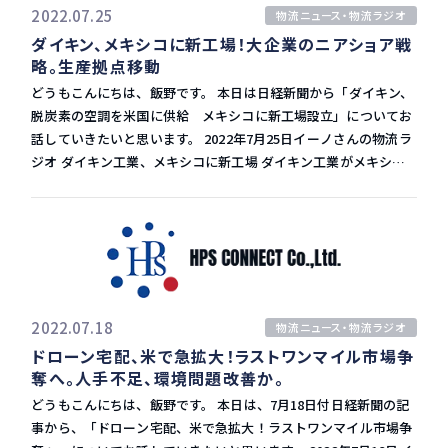
ロに拡大しています。 750ユーロという値下げ額は、CMA-CGM
2022.07.25
物流ニュース・物流ラジオ
ーンの制約になっている。引き続き顧客の支援に注力する」とコ
によれば、顧客によっては最大25%相当の値下げに相当するとの
ダイキン、メキシコに新工場！大企業のニアショア戦
メントしています。 2022年のマーケット状況 2022年の1月から6
ことです。この他、仏発の輸出コンテナ貨物についても100ユー
略。生産拠点移動
月期は、船会社やフォワーダーの業績は大体良いと思います。 今
ロ値下げします。 この一連の施策は、仏政府の意向を受けた施策
回のDSVは前年同期比で金利・税引前利益が2.1倍と、去年のマー
どうもこんにちは、飯野です。 本日は日経新聞から「ダイキン、
と言われています。 このCMA-CGMの動きが他の船会社にどう影
ケットが高い状態であったにも関わらず、更に高い数字を出しま
脱炭素の空調を米国に供給 メキシコに新工場設立」についてお
響するのか？が個人的に気になるところです。 ヨーロッパのイン
した。 2022年の1-3月期までかなり高い運賃が続いていました
話していきたいと思います。 2022年7月25日イーノさんの物流ラ
フレ 実際に最近では、海上運賃は下がってきています。 北米で
が、第二クオーターから運賃が軟化してきています。北米のピー
ジオ ダイキン工業、メキシコに新工場 ダイキン工業がメキシコ
は鉄道への接続でターミナルにコンテナ滞留が発生し、北米西岸
クシーズンである７-９月の第三クオーターは、今のところ運賃
に約300億円を投じて新工場を建設します。 2024年に稼働し、省
の労使交渉による動きがまだ不透明のため、今後、どうなるかは
は下がってきています。 このまま下がり続けるのか？ 北米の混
エネ性能の高い空調機などを米国に供給する予定です。 脱炭素の
まだ分からない現状です。 しかし、今回のCMA-CGMの動きは、
雑状況 北米では去年の程の混雑状況の情報が出てきておらず、以
空調の需要増 バイデン政権で環境規制が強まる見通しで、米国で
フランスのインフレ対策です。 ヨーロッパでも各地でインフレが
外とスムーズにいっている感じがします。 僕としても実務的にも
も二酸化炭素削減につながる日本式の空調システムの需要が増え
起こっています。 ユーロ圏の6月の消費者物価指数は前年同月比
安定しているので、やりやすくなっています。 しかし、まだどう
ています。 空調は世界の電力消費の約1割を占めるとされてお
で8.6%増であり、フランス・スペイン・イタリアが過去最高のイ
転ぶか分からないので、この安定期にちゃんと準備をしないとい
り、脱炭素に向けた省エネ技術が競争を左右する局面になりまし
ンフレ率です。 CMA-CGMの体制 ヨーロッパのインフレの主な原
けません。 安定した状況でも業績は伸ばせます。 現状維持で満
た。 タイからメキシコへ生産拠点移動 ダイキンのメキシコ新工
2022.07.18
物流ニュース・物流ラジオ
因は、ロシア・ウクライナ情勢によるエネルギー価格の上昇で
足をしていたら衰退するので、出来ることをしていきたいと思い
場は、延べ床面積約7万平方メートル、2,000人規模を雇用して空
ドローン宅配、米で急拡大！ラストワンマイル市場争
す。 サービスなどはそれほど値上がりしている訳ではありませ
ます。
調機を生産します。 メキシコで生産する機種は、現在タイなどア
奪へ。人手不足、環境問題改善か。
ん。 船会社の重油の契約はどうなっているか分かりませんが、
ジア拠点から米国に供給しているものです。 タイにダイキンの大
CMA-CGMはこれまで高いと言われていた海上運賃を自ら抑え、
どうもこんにちは、飯野です。 本日は、7月18日付日経新聞の記
きな工場があり、日系企業が多く入っているアマタナコーンとい
今年の利益を削ってまで、やりたいことがあるようです。 収益体
事から、「ドローン宅配、米で急拡大！ラストワンマイル市場争
う工業団地で一番いい立地のところにあります。 しかし足元の輸