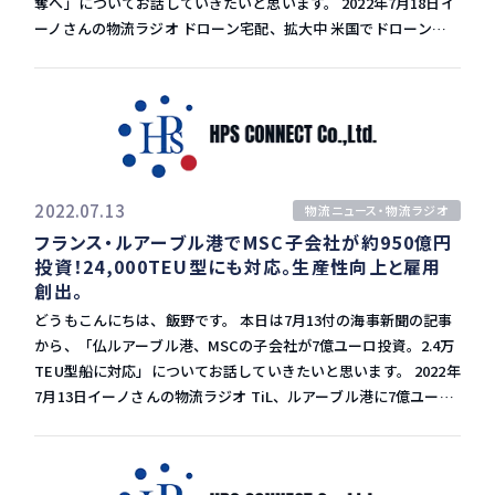
制としてはCMA-CGMはAPIの解放でデータを売っているため、他
奪へ」についてお話していきたいと思います。 2022年7月18日イ
送費高騰で、原価に占める輸送費の割合が機種によっては2割超
の船社とは戦い方が違うのかもしれません。 今後の海運マーケッ
ーノさんの物流ラジオ ドローン宅配、拡大中 米国でドローンを
に達しています。これまで港湾の混乱を受け、船便より割高な航
トにも引き続き注目です。
使った食品や医薬品の宅配サービスが急速に広がっています。 小
空便を使うケースもありました。 そこで、需要地のそばで生産す
売り大手ウォルマートは新興のドローンアップ社と提携し、年内
ることで、安価な安定供給につなげるほか、納期を6分の1程度に
に6州400万世帯への宅配を実現する予定です。インターネット通
縮めて需要変動に強い体制を構築していくとのことです。 ニアシ
販最大手アマゾンも相次いでサービスを提供しています。 消費者
ョアの拡大 これはニアショアと呼ばれており、このラジオでもこ
の玄関先まで商品を届ける「ラストワンマイル」市場の争奪戦が
れまでお伝えしています。 サンプライチェーンの混乱で、生産を
熱を帯びています。 記事に紹介されているアメリカの主なドロー
中国・東南アジアではなく、欧米に近いところで生産しようとい
ン宅配は下記の４社です ・ドローンアップ（ウォルマートの配
2022.07.13
物流ニュース・物流ラジオ
う考えが広がってきました。 メキシコには空調関連のサプライヤ
送） ・アマゾン ・ウィング（Googleの親会社アルファベットの
フランス・ルアーブル港でMSC子会社が約950億円
ーが多くあるほか、空調でも使う樹脂を自動車産業向けに手がけ
傘下） ・ジップライン（豊田通商と連携して実験） ドローンア
投資！24,000TEU型にも対応。生産性向上と雇用
る企業もあります。 ダイキンのニアショア ダイキンは部品の現
ップ オンラインでの注文から平均22分で食料品やおむつ、医薬品
創出。
地調達比率を高め、物流網の混乱にも対応できるサプライチェー
などを店舗から消費者の玄関先まで届けています。 1回の配達料
ンの構築を目指しています。自動車関係はコロナ前からメキシコ
どうもこんにちは、飯野です。 本日は7月13付の海事新聞の記事
は3.99ドル（約550円）で、数万点の商品の中から総量約4.5キロ
に拠点を作っていたので、材料メーカーもあり、現地調達ができ
から、「仏ルアーブル港、MSCの子会社が7億ユーロ投資。2.4万
グラムまで買い物できます。 人手不足の改善 ドローン配送が普
るということです。 ダイキンは欧州でも、省エネ暖房機器の工場
TEU型船に対応」についてお話していきたいと思います。 2022年
及すると、物流業界が抱える慢性的な人手不足の改善も期待でき
をポーランドに400億円を投じて建設すると7月上旬に発表してい
7月13日イーノさんの物流ラジオ TiL、ルアーブル港に7億ユーロ
ます。 また、荷物の積み込みへのロボットの活用も進め、年内に
ます。 主要地域で各地域にあった省エネ性能の高い機器を生産す
投資 MSCの子会社でターミナル事業を手掛けるTiL（ターミナ
配達時間を15分まで短縮するように動いています。 現在は安全上
る体制構築を急いでいます。 今後のマーケットに注目 メキシコ
ル・インベストメント・リミテッド）がフランスのルアーブル港
の監視や非常時の手動制御を担うオペレーターが常駐しています
や中南米に生産拠点が移っていくという流れです。 とはいえ、中
で総額7億ユーロ（約962億円）の投資を行うと発表しました。
が、「5年以内の無人化も可能」とみられています。 2023年以