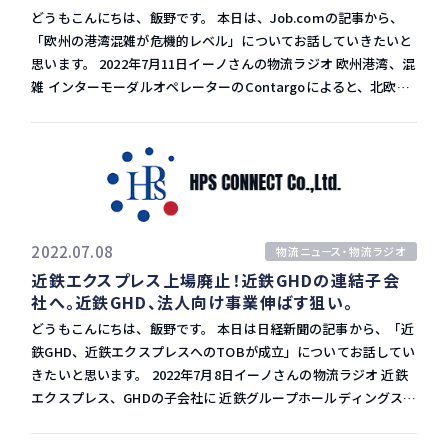
は、ネックとなりやすい飛行上の制約や障害物の多さにも対策が
あるということです。 全米小売業協会（NRF）とHackett
24,000TEUは現在、最大規模のコンテナ船です。 一方で港湾への
どうもこんにちは、飯野です。 本日は、Job.comの記事から、
進んでいます。 アマゾンは目視による監視なしで他の飛行物や
Associatesは、7月のグローバル・ポート・トラッカー（GPT）
投資については、日本はまだまだと思います。 大型コンテナ船が
「欧州の港湾混雑が危機的レベル」についてお話していきたいと
人、ペット、障害物を検知し自動で回避できるシステムを開発し
で月ごとの前月比の輸入量は下記のとおり予測を発表。 7月：
寄港するためには十分な水深が18mくらい必要となり、日本で
思います。 2022年7月11日イーノさんの物流ラジオ 欧州港湾、混
ています。 2022年後半、カリフォルニア州ロックフォードで、
5.3%増 8月：0.5%減 9月：0.8%減 10月：4.1%減 11月：2.5%減
18mの水深がある港は横浜港のMC3,4バースのみです。
雑 インターモーダルオペレーターのContargoによると、北欧の
「アマゾン・プライム・エア」としてサービスの提供を始める予
7月が5.3%増ですが、これは小売業者の秋冬商品の前倒しの仕入
24,000TEUクラスの船が横浜以外は入ってこられません。 この
いくつかのハブ港では混雑が危機的レベルに達しており、ターミ
定です。 日本でのドローン宅配 各社のサービスの選別が進むな
れが一因です。８月と9月は微減、10月と11月で合計6.6%減とな
先、大型船が増えていったとしても、日本にはトランシップしか
ナルから内陸部まで混雑が広がっています。 さらに、ドライバー
か、効率化や安全性の向上で消費者の需要を取り込めるか、正念
ります。 東海岸での混雑、労使交渉の影響 現在、サプライチェ
入ってこないことになります。直接大型船が寄港できず、トラン
不足、内陸部の鉄道やバージの運行停止など、輸入量の減少や経
場となりそうだ、と記事は締めくくっています。 注文して15分で
ーンのボトルネックは東海岸とメキシコ湾岸の港でも表面化して
シップとなるとリードタイムも伸びます。 港への投資 産業の空
済状況の急速な悪化にもかかわらず、ボトルネックはさらに深刻
届くというのはとても便利です。ドライバー不足はアメリカで
おり、2022年のピークシーズンを通してこのボトルネックは継続
洞化で日本は外国に工場を作っていましたが、円安になって、今
化しています。 各船社の対応 マースクはこの状況に対し、主に
も、日本でも必ず立ちはだかる問題です。 日本もジップラインと
すると予想されています。 この貿易を覆っているのは、5月に始
後日本で作る方が安いという流れになる可能性があります。 しか
ターミナルの混雑など、多くの外部要因によって引き起こされて
豊田通商が参入し始めているので、安全面と規制が整えば、浸透
まった西海岸のPMAとIWLUの契約交渉です。 全米小売業協会
し港に投資をしていないため、先進国にも変わらず大型船は寄港
いるとし、混雑による大幅な遅延のため、アジア-ヨーロッパ航
2022.07.08
物流ニュース・物流ラジオ
していくだろうと思います。 引き続き、テクノロジーの方面も注
NRFのサプライチェーン・関税政策担当副社長は、「サプライチ
できないのが現状です。 こういった海外の港湾投資のニュースを
路の出発日を、8月から11月にかけて17便を調整するとしていま
近鉄エクスプレス上場廃止！近鉄GHDの連結子会
目していきます。
ェーンの課題は今年いっぱい続くだろうが、西海岸の港の労使が
みると、ちょっとやるせない気持ちになってしまうというお話で
す。 Hapag-Lloydは、フランスのLe Havre港とFos-sur-Mer港
社へ。近鉄GHD、法人向け事業伸ばす狙い。
交渉のテーブルにつき、合意に達することが特に重要だ」と述べ
もありました。
のボトルネックに対応し、7月1日からすべての輸出入トラックの
ています。 今年はピークシーズンでもあまり需要が下がりませ
どうもこんにちは、飯野です。 本日は日経新聞の記事から、「近
移動に対して25ユーロ（26ドル）の混雑追加料金を課し、コンテ
ん。 労使交渉の労働組合側の仕事がスローダウンしたら、目詰ま
鉄GHD、近鉄エクスプレスへのTOBが成立」についてお話してい
ナの適時集荷と搬出を促しています。 欧州の複合一貫輸送サービ
りの可能性は高いです。昨日のラジオでもお伝えしたように、ヨ
きたいと思います。 2022年7月8日イーノさんの物流ラジオ 近鉄
ス 欧州の輸入サプライチェーンに欠かせないのが、コンテナを内
ーロッパでも港湾混雑が発生しています。 またスペースが取れな
エクスプレス、GHDの子会社に 近鉄グループホールディングス
陸のターミナルに集めて運び、道路、鉄道、水路を通じて最終目
くなるかもしれません。 引き続き北米情報はアップデートしてい
（GHD）は6日、近鉄エクスプレスに対して実施していた
的地まで配送する複合一貫輸送サービスです。 「海港のターミナ
きたいと思います。
TOB（株式公開買い付け）が成立したと発表しました。 近鉄エ