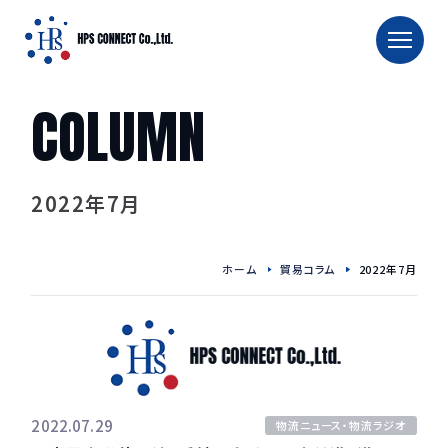
COLUMN
TOP
ホーム
タイへの輸出入
2022年7月
タイへの食品輸出入
タイへのお酒輸出入
ホーム
貿易コラム
2022年7月
タイへの食品用機械輸送
TRAFFIC CALENDAR
会社概要
2022.07.29
物流ニュース・物流ラジオ
会社紹介