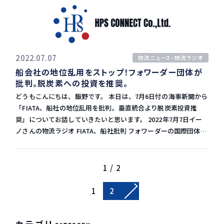
ルは満杯で、非常に狭い時間枠でしかコンテナを受け入れていな
クスプレスは近鉄GHDの連結子会社に入り、上場廃止になる見通
い」と、Contargoは先週末のマーケットアップデートで指摘し
しです。 GHD、法人向け事業へ 新型コロナウイルス禍や沿線の
ています。 ドライバーと空コンテナの不足の深刻化が、さらなる
人口減少で、鉄道事業やレジャー関連の成長が難しくなるなか、
遅延を引き起こしています。 港での待ち時間の増加 ロッテルダ
法人向け事業を伸ばすことを狙いとしています。 5月に近鉄GHD
ムとアントワープでの平均待ち時間は、5月に比べて6月は改善さ
の副社長はTOBの狙いについて、「人の動きに左右されない事業
2022.07.07
物流ニュース・物流ラジオ
れましたが、依然としてコロナパンデミック前のレベルをはるか
の育成・強化を図る」と述べています。 近鉄エクスプレスは12日
船会社の地位乱用をストップ！フォワーダー団体が
に上回っています。 先週の待ち時間は、ロッテルダムで56時間、
に近鉄GHDの連結子会社になります。 近鉄GHDの収益は鉄道やレ
批判。脱炭素への投資を推奨。
アントワープで51時間でした。 欧州の鉄道貨物も6月を通じて大
ジャー、流通など消費者向けが主力ですが、近鉄エクスプレスの
きな混乱に直面しており、ドイツでは工事のため路線が閉鎖さ
どうもこんにちは、飯野です。 本日は、7月6日付の海事新聞から
国際物流事業を取りこむことで法人向けの売上比率を高める方針
れ、列車の発着に影響が出て、ネットワーク全体のバランスが崩
「FIATA、船社の地位乱用を批判。垂直統合より脱炭素投資推
です。 また、近鉄エクスプレスの海外拠点を生かして不動産事業
れています。 輸入量は減少 コンテナ貿易統計（CTS）の最新デー
奨」についてお話していきたいと思います。 2022年7月7日イー
などで海外進出にもつなげたい考えです。 ２社の決算 近鉄GHD
タによると、今年1〜4月の北欧および地中海へのコンテナ輸入量
ノさんの物流ラジオ FIATA、船社批判 フォワーダーの国際団体
は5月に2023年3月期の連結純利益が、前期比37%減の270億円に
は前年同期比4％減の416万TEUでした。 エネルギーと食糧の価
FIATA（国際貨物輸送業者協会連合会、International
なるとの見通しです。 一方、近鉄エクスプレスは2023年3月期の
格高騰がインフレと生活費の危機を招き、欧州経済が打撃を受け
Federation of Freight Forwarders Associations）は6月30
連結純利益が、前期比26%減の320億円になると見込んでいま
るなか、アナリストは需要はさらに減少していく警告していま
日、「海運会社が市場での支配的な地位を乱用している」と指摘
1 / 2
す。 前期が好調だったため、前期比から大きく下がっています
す。 しかし、ヨーロッパの景気後退が勢いを増す一方、ハブ港の
する意見表明書を公表しました。 この文書では、現在の市場環境
が、近鉄GHDは消費者向けのため、コロナ渦から消費者がまだ完
混雑を緩和する効果はほとんどないようです。 港湾混雑の理由
と合致しない、独禁法適用除外などと併せ、船社が自由競争をゆ
1
2
全に戻ってきていないことが影響しているようです。 近鉄エクス
Sea-Intelligenceのアナリストによると、ターミナル混雑の主な
がめ、最終消費者に悪影響を与えていると批判しています。 そし
プレスが、これからどうなっていくのかが個人的に気になりま
要因はスケジュールの信頼性の低さであるとしています。 5月に
て、IMO（国際海事機関）や各国規制当局などに、適切な政策措
す。 上場廃止をし、市場・株主からは物を言われなくなります
アジア-北ヨーロッパ間の定時運航の信頼性は25.7%で、わずか4
置を求めています。 また、過去2年で得られた巨額の利益を、ロ
カテゴリ