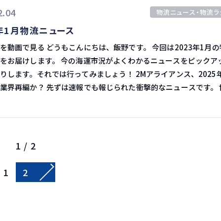
て、複雑化する国際貿易に対応するため、顧客の個別のニーズに
たが、伸びる業界というのはやはりあります。 そういうところを狙
2.04
6,000万ユーロ（約85億円）を投じ、同国全土に宅配便ロッカー
物流ニュース・物流ラ
ティングソリューションを提供していくとのことです。 GTCCとは
ないといけないと思う次第です。
C物流の伸び この2つのニュースを見て、コンテナ輸
3年1月物流ニュース
は、貨物輸送とサプライチェーンの全体的なパフォーマンスの最適
コロナ禍以降に市場が落ち着いていく一方でEC物流は着実に伸び
、世界各地で70人以上の貿易・税関業務の専門家によるサービス
んにちは、飯野です。 今回は2023年1月の物流
24年問題があるので、それに対しての構造改革
カスタムズ・ハウス・ブローカレッ
。 今の海運市況がよくわかるニュースをピックアップ
す。 物流センターとラストマイル輸送がより効率化され
B）」とも連携し、世界の現地事情や専門知識を独自に入手した上
す。それでは行ってみましょう！ 2Mアライアンス、2025年に提
ンターはピックアップやソーティングのロボ
におけるサービス GTCCの発足により、日本でも、
速報でも報じられた衝撃的なニュースです。 世界
テリアルハンドリングの導入などでどんどん進化を続けています。 
Sコード分類やFTAの活用、関税の見直し、AEO取得に関する承認
ンテナ船社MSCと２位のマースクは1月25日、2Mアライアンスを2
ラック輸送も人材不足のため、積載効率や配送効率アップを目指
どに関する専門的なサービスを提供します。 通関コンプライアンス
契約終了することで両社が合意したと発表しました。 ２社は2025年
輸送に比べると浸透してきています。 倉庫やトラック輸送は人材不
とオペレーションを再評価した上で、改良の余地のある点やさら
それぞれ単独運航に移行していく模様です。 MSCとマースクは明ら
テクノロジー投資は大きく、早い印象があります。 ECは便利ですの
方法を検証し、支払い関税の最適化や、コンプライアンス違反の
マースクは総合物流のインテグレーターを目指し、物
1 / 2
なものが伸びていくのは市場原理です。 最安値を探すのにも利用
その軽減、国境通過の迅速化などの改善策の実行を支援していく
り返しています。 一方でMCSはコロナ禍で中古船100隻以上
、物によっては少々高くても便利性のため購入することもありま
月、
ど、船隊拡充を推進しています。 このため、ここ最近では「2M
1
2
化 そう考えると、B2Bの貿易取引でもPF化は進んでい
設置し、北東アジアの事業を発足しました。 次の段階として、4月か
提携を解消するのでは」という見方が強くありましたが、今回実
テナ輸送も、これから更にDX化が進み、効率化されていくでしょ
ンガポールに専門家を集めたリージョナルハブを設立し、アジア
解消の発表がありました。 コンテナ船社上位2社による強者連合
ではメールやチャットの翻訳機能があるため、言語の壁も下がりま
ービスを提供していく方針とのことです。 マースクのコンサルティ
で幕を閉じることが決まったことは、業界再編につながる可能性も
集団も出てくる可能性も高いですが、それを取り締まる規制も出
実施 アジア発欧米