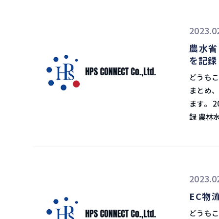
ようにしています。 学生の時と
岸にまた
ついて Shopifyは、簡単にECサイトが構築できるプラットフォームであると同
れません。そも
りませんでした。 ターミナル自動化の
時に ・Amazon ・eBay ・Facebook ・Google ・Instagram ・Pinterest ・楽
き、自分で仮説
2023.0
ーミナルの
天市場 ・TikTok などのさまざまなチ
ているの
化されて
農水省
能なマルチチャ
で、労働者側
を記録
アメリカ
ないので
特にD2Cビ
どうもこんにちは、飯
しょう。 その影響を懸念し、東岸への輸送を選択している荷受人もいます。
Flexp
まとめ、
後の、労
調達ラウ
ます。 2023年2月10日イーノさんの物流ラジオ 2022年農産品輸出、過去最高記
プとなります。 Flexportのサービスである
録 農林水産省が公表した2022年の農林水産物・食品の輸出額は前年比14%増の
の既存の
1兆4,148億
Shop
調に推移
ありませんでした。 これで顧客
です。 品目別動向 農産物、林産物、水産物の多くの品目で輸出額が伸び、総額
ルを多数利用できます。 F
も増えました。 品目別の動向を輸出額の増
2023.0
Shop
前年比42％増と
客にも適用可能で
EC物
向けが増
Flex
た、シンガ
どうもこんにちは、飯