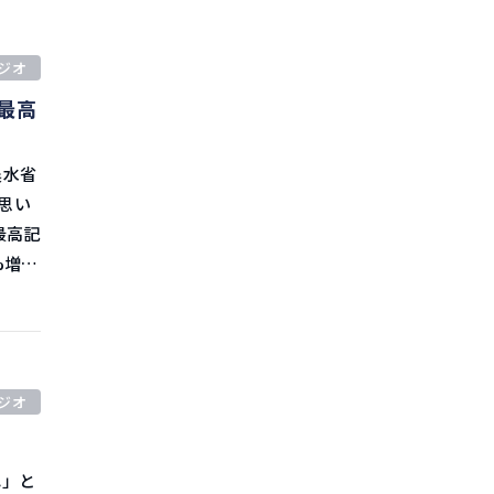
特にあ
ジオ
まうの
去最高
り、
くるで
新の資金
思い
ーシッ
ョンが
のこと
ジオ
業の顧
年にエ