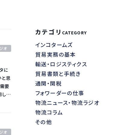
カテゴリ
CATEGORY
インコタームズ
ジオ
貿易実務の基本
輸送・ロジスティクス
貿易書類と手続き
いと思
通関・関税
フォワーダーの仕事
用しな
物流ニュース・物流ラジオ
各
物流コラム
その他
けてい
ジオ