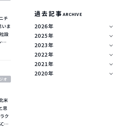
前年比
過去記事
ARCHIVE
2026年
思いま
2025年
2023年
うだと
た。
2022年
開始す
2021年
から
2020年
見込ん
ジオ
指数
蔵
ていき
と思
急減
指しま