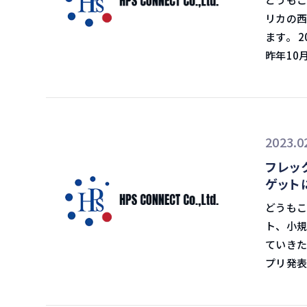
する声もあります。 SC運賃とスポ
別の運賃
リカの西
SCの交
北米東岸向けは2,825
ます。 2023年2月14日イーノさんの物流ラジオ 4か月ぶりに北米労使交渉再開
の金額は
そのスピ
昨年10
SCを結ん
岸向けも
うです。 労使交渉の障害になっていたシアトル港の管轄権問題については
2021
一方で、
方がひと
ため、高いS
けが1,72
です。 西岸から東岸への輸送シフト加速 米国西岸港湾は現在、小売業の過剰在
スポット
入って1,
庫に加え
にはあまり波
2023.0
路では、
港湾の取
て年が明
に100
フレッ
り労使交渉が
ています。 スポット運賃についても、コロナ前で踏みとどま
賃がコロナ
ゲット
とILU
なるか。 北米の景気がいつ回復してくるのか。北米の在庫状況はどうな
問題は、
ません。 シアトル港の管轄問題、棚上げ 米国西岸港湾労使は昨年5月10日
どうもこんにちは、飯野
か。 北米労使交渉で港の自動化についての議論になった時に港がストップする
事新聞で
交渉を開
ト、小規
がこのよ
題でストップしていまし
ていきたいと思います。 202
ります。 自ら動いて情報を取る こういう時代に国際輸送会社はどうすれば
ことを明
プリ発表 アメリカのデジタルフォワーダーFlexportはShopifyのマーケッ
か？ 先日YouTube Liveで話をしました。 YouTubeではアーカイブは残していま
用者側の間で意見
レイスで
せんが、
出しました。 LA、LB両港の港湾労働者が作業の
通関サービ