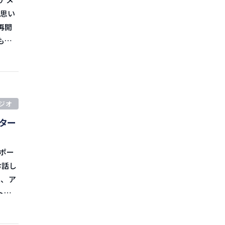
ドル、
と思い
C
ため、
もよ
ある
中海向
のこと
本市場
月下旬
ジオ
力もあ
出てき
ター
てい
海
運賃
轄権問
お話し
表もあ
する使
追跡、
られる