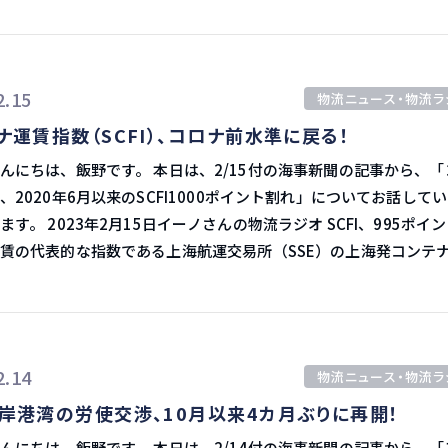
く、包装の主要な構成要素です。 現在では「私たちが貨物不況に
正常化が進む一方、これまでの好調な荷動きの反動で荷主側の過
ることは間違いない」としながらも、良いニュースとしては、「
・冷凍トラックを活用し、主に小売店向けの配送事業を行ってい
い手主導の交渉とな
るかもしれない」と述べています。 「問題は、どのくらいの期
は中間所得層の増加に伴う生活水準の向上により、輸入商材や小
米大手小売業者ウォルマート
かだ」と付け加えています。 北米の過剰在庫 これまでのニュー
2.15
はじめとする国内消費需要が伸びており、きめ細やかな温度管理
物流ニュース・物流ラ
2月末にも決まるもようで、その動向次第では日本市場への影響も
年の後半には貨物需要は回復するのではないかとされていました。 
流市場の拡大が見込まれています。 コールドチェーンの需要の伸
ナ運賃指数（SCFI）、コロナ前水準に戻る！
本 昨年7月以降、北米向けを中心にコンテ
しいデータを分析する限りでは、そうではないことが分かりまし
値下がりを続けていたものの、これはあくまでもスポットなど短
野です。 本日は、2/15付の海事新聞の記事から、「コン
い、貨物需要は低いままかもしれません。 ポイントは北米の在庫で
、冷蔵・冷凍食品がこれから伸びていきます。 タイでもコールドチ
りま
、2020年6月以来のSCFI1000ポイント割れ」についてお話して
状で
伸びてきたのは、同じく中間層の所得が上がり、コンビニやスー
年間契約を修正する動きは頻
物流ラジオ SCFI、995ポイント コ
凍食品の需要が増えたという背景があります。 タイでの屋台減少 タ
したが、日本市場にはあまり波及しませんでした。 しかし、2023年
賃の代表的な指数である上海航運交易所（SSE）の上海発コンテ
、バンコクではどんどん屋台が減ってきています。 このように、所
交渉が動き出したことで、日本発でも年間契約を修正する動きが
I）が、2月10日付で995ポイントとなりました。 SCFIが1,000ポイン
に供給をコントロールするかが注目だと思います。
ると、飲食のバリュエーションと質が求められるため、こういっ
 大手荷主の入札ほぼ終了 大手荷主の1次入札は1月末
るのは、新型コロナウイルス感染症が世界的に広がりを見せた202
に注目するのが大切だと思います。 コールドチェーンのクロスボ
北米東岸向けは当初、40フィートコンテ
す。 荷動きの減少に伴い急速に軟化 SCFIはピーク時の
、これから進んでいくでしょう。 東南アジアの輸送はまだまだ伸
3,500ドル前後を落としどころと考えていたが、それでは入札の
年1月には5,000ポイントまで上昇したものの、サプライチェーン混
ると感じています。
2.14
ない」との声も聞かれます。 このように市況が軟化傾向で買い
物流ニュース・物流ラ
あって急速に軟化。 特に昨年夏以降は荷動きの減少と合わせ
合、運賃交渉は短期決戦というのが一般的でした。 しかし、「荷主
岸港湾の労使交渉、10月以来4カ月ぶりに再開！
1,000ポイント前後で推移しており、コロナ禍
に値下げを求めれば長引く可能性もあるのでは」と、船社関係者
りました。 航路別の運賃動向 北米航路 2月10日付の航路
野です。 本日は、2/14付の海事新聞の記事から、「アメ