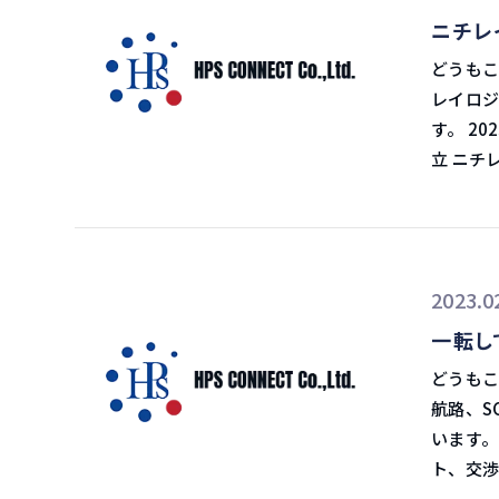
ニチレ
している
では21.
どうもこんにちは、飯
と家具など
レイロジ
減少 輸入面では、景気減速で消費者が商品への支出を減らすため、2023年前半
す。 2023年2月20日イーノさんの物流ラジオ ニチレイロジ、TBAと合弁会社設
までの米
立 ニチレイロジグループ本社は2月17日、ベトナム大手の低温運送会社タン・
者も、膨
バオ・ア
しています。 製造業の減少 そして製造業も減少し
新会社は
高は12
る予定です。 高度な低温物流サービスを目指す 低
のもので、
協働する
2023.0
数（PM
でいます。 合弁会社名は「ニチレイTBAロジスティクス・ベ
ISM（
一転し
了は20
（PMI）
倉庫業（
どうもこんにちは、飯
減ると生産も減ると
ます。 冷蔵倉庫も新設 2024年度中をめどに、ロンアン省ロンハウ工業団地に冷
航路、S
「米国で
蔵倉庫も新設します。 収容パ
います。 2023年2月16日イーノさんの物流ラジオ 北米航路サービスコント
を示唆している」
とです。 今後の事業展開 将来的にはベトナム国内の低温物流にとどまらず
ト、交渉佳境 日系荷主とコンテナ船社の北米航路
ると、米
辺国で進
交渉が早くも佳境