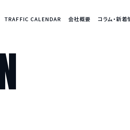
TRAFFIC CALENDAR
会社概要
コラム・新着
算費用
会社紹介
コラム
N
入
採用情報
新着情報
入
グループ会社 HPS Tradeについて
資料ダウンロ
出
輸出
輸送