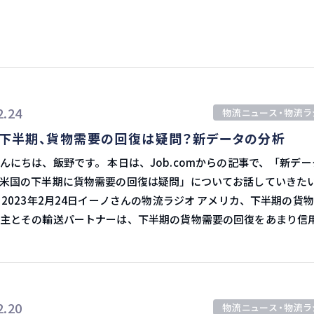
まとめ
2.24
物流ニュース・物流ラ
下半期、貨物需要の回復は疑問？新データの分析
です。 本日は、Job.comからの記事で、「新データに
米国の下半期に貨物需要の回復は疑問」についてお話していきた
需要
主とその輸送パートナーは、下半期の貨物需要の回復をあまり信
。 製造業生産高や卸売・小売業在庫対売上高比率など
、米国の貨物量が急速に回復する兆候をほとんど示していません。 
教授でJournal of Commerceの
トは、「貨物需要が回復するという考えは、データがそれを裏付
2.20
物流ニュース・物流ラ
宅需要の減少 住宅需要と新築住宅建設が堅調に推移