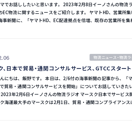
増員を目指すと述べた数週間後に行われました。 この動きを発表し
を中心に贈答用のリンゴやイチゴなどが伸び、24％増となりまし
ししたいと思います。 2023年2月8日イーノさんの物流ラジオ
は、ソフトウェア製品開発へのより幅広い注力がほのめかされて
期に新型コロナによ
C物流に関するニュースをご紹介します。 ヤマトHD、営業所集約
けて大きく減少しました。 欧米向けは下半期からインフレによ
の海事新聞に、「ヤマトHD、EC配達拠点を倍増、既存の営業所を集
portはフォワーディングだけではなく、総合物流としてフォワーディ
を受けています。 とはいえ、過去最高の輸出額となりまし
 ヤマトホールディングス（HD）は構造改革の一環と
ると発表していました。 そして今回、資金調達先のShopifyと
C関連荷物用の「ECデリバリーセンター」を現在の14拠点から、20
プリの開発発表となりました。 Flexportとしては出資してもら
は昨年4月、輸出先国・地域で輸出事業者を専門的
に40拠点に増やすと発表しました。 既存の宅急便営業所は、約
Shopifyと組むことで、これまでに取れていなかった小売事業者
的に支援する「農産品輸出支援プラットフォーム」を米国で立ち
から2024年3月末には約3000拠点に集約します。 2024年問題を視野
るようになります。 同社は20％の人員削減をしましたが、IT
2.06
物流ニュース・物流ラ
トワークを再構築し、業務の繁閑差への対応とコストの抑制を進
アの採用は増やしていたため、こういった売り買いが発生するプ
います。 日本食の世界需要 日本の農産物はやっぱり豊富
ク、日本で貿易・通関コンサルサービス、GTCCスタート
時間外労働規制が強化される
ーに、国際輸送のアプリとサービスを提供することで、これまで
タイに住んでいた時も日本の果物をタイの高島屋で見
4年問題」も視野に、協力会社などを含めた待遇の改善を図っていく
野です。 本日は、2/6付の海事新聞の記事から、「マース
が取れるということです。 プラットフォーム内での展開 フォワ
値段でした。 この日本食の分野は今後世界で伸びていくと
じく海事新聞より
で貿易・通関コンサルサービスを開始」についてお話していきた
グの市場はこれから落ちていく可能性があり、大手との競争はや
の方々も、日本で
、アリババの物流会社に出資。ポーランドの宅配強化」のニュース
開始
。 プラットフォーム内の小規模の小売事業者を扱うこ
海外の方が高く売れるのであれば、そっちに比重を多くしていく
ービ
ク海運最大手のマースクは2月1日、貿易・通関コンプライアンス
位な立場で国際輸送のサービスを提供することが出来るようにな
提供するDHL eコマースソリューションズが中国アリババ集団の
ーバルコンサルティング組織「グローバル・トレード・アンド・
ルドチェーンが注目されていきます。 インフラや取り扱いの分野
網絡（ツァイニャオ・ネットワーク）のポーランド子会社に出資
ンサルティング（GTCC）」のサービスを日本でも開始すると発
でサービスの展開をしています。 デジタルフォワーダーのちょっ
提携すると発表しましました。 インフラ拡充 同国で菜鳥（ツァ
向転換ですが、興味深い内容でした。
ばれていくのではないでしょうか。 先日のYouTube Liveでもお
）と協力し、宅配便を自宅以外で受け取るインフラを拡充します。 