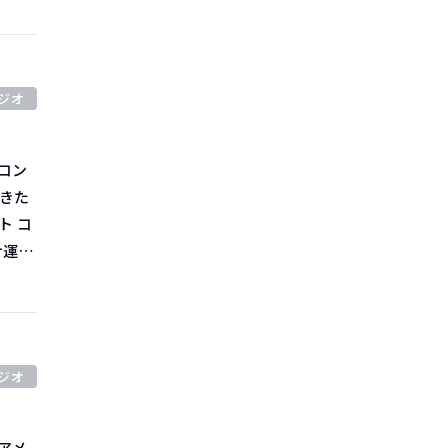
剰在庫
すでに
ます。
売り関
が求め
ジオ
大き
し
た。
期運賃
いきた
パーで
ナ運賃
増え始
た伸び
0年
獲得は
乱解消
ジオ
が指摘