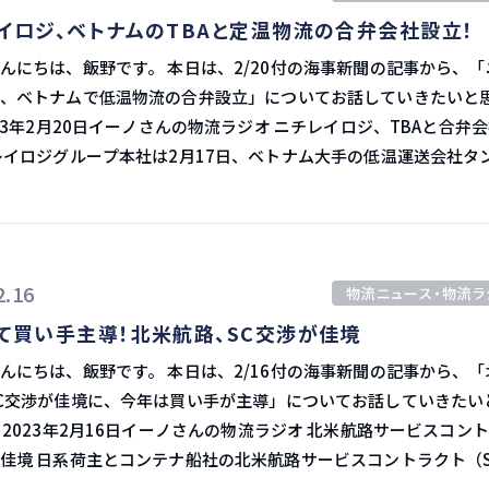
イロジ、ベトナムのTBAと定温物流の合弁会社設立！
かがポイントであるものの、民間住宅は12月から4.5％減少し、
4％減と、1年前から続く減少を示したと発表しました。 住宅が売れない
野です。 本日は、2/20付の海事新聞の記事から、「ニチ
の大きな貨物は動かないため、需要が下がります。 消費者の購買力
、ベトナムで低温物流の合弁設立」についてお話していきたいと
国の輸入は前年同期比でほぼ20％減少すると見られています。 小売業
れ上がった在庫をコロナ前の水準に戻すにはまだ時間がかかりそ
ン・ロジスティクス（TBA）と合弁会社を設立すると発表しまし
ています。 1月の製造業生産
2月中に立ち上げ、2024年度中の新センター開設と同時に事業を
月から1％増加したものの、この増加は12月に修正された低ベース
温運送事業を展開するTBAと
全体的な減少を覆すものではありませんでした。 購買担当者景気指
ことで、互いの強みを生かした高度な低温物流サービスの提供を
2.16
I）は、米国の製造業がさらに縮小していることを示しています。 1月の
物流ニュース・物流ラ
トナム」。 出資完
アメリカのサプライチェーンマネジメント協会）の購買担当者景気
て買い手主導！北米航路、SC交渉が佳境
23年度中を予定、資本金は約4,800億ベトナムドン（約27億円）。 冷
は47.4で、12月の48.4と比べ、企業の購買が減少しています。 購買が
貨物保管・急速凍結・クロスドッキング）や利用運送業を手掛け
野です。 本日は、2/16付の海事新聞の記事から、「北米
いう図式です。 2月のPMIレポートに関する声明の中で、
C交渉が佳境に、今年は買い手が主導」についてお話していきたい
は現在、生産が3カ月連続で減少しており、公式統計では生産高の
レット枚数は約2万パレットを想定しているとのこ
ラク
と発言しています。 紙の生産量が過去最低に またデータによ
、周
サービスコントラクト（SC）
国での紙の生産量が12月に過去数十年で最低を記録しました。 紙は完
出済みのタイやマレーシアとの連携も視野に入れた事業展開を目
を迎えています。 コロナ禍による混乱が収束し、サプライチ