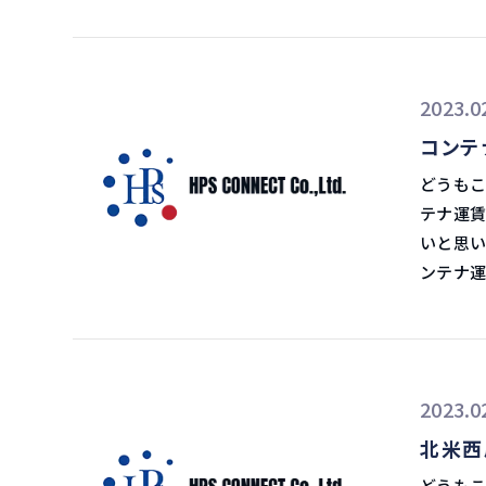
成品だけでな
す。 ベトナムの低温物流市場の拡大 合弁相手であるTBAは、ベトナムで自社所
ェーンの
陥ってい
有の冷蔵
が顕在化。 需給が緩んだ状態で、昨年までとは一転して買
底を打ってい
ベトナム
っています。 日本市場への影響 終盤を迎えている
間、底に留まる
2023.0
連商材を
の交渉が
スでは今
られる低温物
コンテ
くなりそうです。 年間契約が中心の日
かし、新
び 記事にもあったように、ベトナム人の中間層の所得が上がっており、屋台な
ナ運賃は
どうもこんにちは、飯
今年いっぱ
どではなく
でした。 日系荷主は年間契約が中心だったため、それほど影響は大きくあ
テナ運賃
しょう。 消費者の購買力も減っている中、在庫がなかなか減らないのが現
ェーンが
せんでした。 アジア発ではスポット運賃の急落で
いと思います。 2023年2月15日イーノさんの
す。 輸入が減少 そうすると、貨物はアジア・東南アジアから輸入されなくなり
の冷蔵・冷
発していま
ンテナ運
ます。 船のスペースはいっぱい余ったままとなります。 船会社が、不可動船で
イの場合は
度の運賃
指数（SCF
どのよう
得が上が
めた背景があるようです。
トを下回
ているところ
までにほぼ終了。 船社関係者からは「
6月19日付以来となりま
ーダー輸送も
ナ当たり
2022
び代があ
2023.0
難しいかもしれ
と荷動きの減少も
手優位の場
北米西
て急落しています。 2010年代は
側がさら
前の水準に戻る形とな
どうもこんにちは、飯