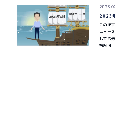
ターとし
話ししまし
2023.0
社でまず
コンサル
っていか
していくとのことです。 E
202
GTCC
送業界が
を目的に
この記事を動画で見る どうもこ
ると感じています。 日本では20
開しています。 マースクの通関サービス「
ニュースをお届けします
もヤマトHDで実施しま
ジ（CH
してお送りしま
ていく流れです。 進むDX化 物流セ
案などを行っています。 日本
携解消！業界再編か？ 先ずは
ット、マ
貨物のH
最大のコ
た国内ト
サポートな
年1月末で
DX化は国際
の枠組み
２月移行、
足のため、
を上げる
かに戦略が異なります。 
で、より便利
の特定と
流企業のM&Aを繰
しますし
とです。 今後の展開 GTCCは、欧州、アフリカ、北米に続く形で、2022年9
を購入するな
コンテナ輸送におけるDX
東京本社に
はいずれ
き、コン
らは、シ
2025年に提携
貿易PF
顧客へのサ
が10年
詐欺的な
ング業 マースクがアセットではなくサービスに力を入れてきたことで、日本の
そうです。 コンテナ運賃、ついに底値か！？船社は船腹削減