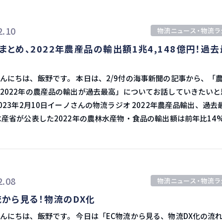
は違い、これ！と言った答えは誰も教えてはく
コンテナが滞留するかもと思っていましたが、そういった混乱は
そも誰も知らないのです。 よって、極力自分で情報を取りに行
議論 しかし、交渉で注目されている、タ
検証をするしかありません。 僕としては情報発信を定期的にし
2.10
物流ニュース・物流ラ
自動化の議論についてこれから進んでいきます。 ターミナルが自動
ャネルと連携し、商品を販売することが可
で、参考になれば嬉しい限りです。
しまうと、現在年収2,000万円程の港湾労働者の仕事が減ってし
まとめ、2022年農産品の輸出額1兆4,148億円！過
ネルプラットフォームです。 Shopifyで作られたECサイトは、
がゴネてくることは予想されます。 幸いにも現在では港の混雑は
の小売ECサイトの中で、Amazonに次ぐ売上のシェアを占めてお
、そこまで深刻にはならないと思いますが、何らかの影響は出て
ジネスにおいて多くの注目を集めています。 開発アプリの内容 今回
野です。 本日は、2/9付の海事新聞の記事から、「農水省
 今
ortが開発したアプリは、2022年2月にShopifyがフFlexportの最
2022年の農産品の輸出が過去最高」についてお話していきたいと
使交渉の進展にも注目です。
ンドに参加して以来、２社間で生まれた最初の具体的なパートナ
海上輸送と通関サービスは、Shopify
マーケットプレイスで利用可能なサービスを補完するものです。
円と過去最高を更新しました。 外食需要の回復やECなどの販売が堅
ifyのマーケットプレイスには、このような国際輸送アプリのオプシ
し、円安による海外市場での競争環境の改善も追い風になったと
は、小包やトラック未満の荷物の見積もりツー
lexportは小規模な荷主に焦点を当てながらも、
加が大きい順で見ると、ホタテ貝が
2.08
物流ニュース・物流ラ
ifyで中小企業向けに即時見積もりなど開発されている機能は、大企
最も大きかったです。 米国の生産減少により、米国および中国
あると述べています。 Flexportの方向転換 今回の発表は、
流から見る！物流のDX化
加したことに加え、国内主産地の北海道での生産が好調でした。 ま
port社が全世界の従業員の約20％を解雇したと発表し、同時に2023
ポール、英国向けが拡大し、ウイスキーは22％増。 青果物は香港、
野です。 今日は「EC物流から見る、物流DX化の流れ」と