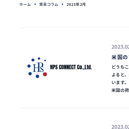
ホーム
貿易コラム
2023年2月
タイ FDA登録 Q&A
2023.0
米国の
どうもこんにちは、飯野
よると、
います。 2023年2月24日イーノさんの物流ラジオ アメリカ、下半期の貨物
米国の荷
い方がよいとのことです
の指標は
分野での需要減退 ミシガン州立大学物流学部准
アナリス
2023.0
ない」と述べています。 住