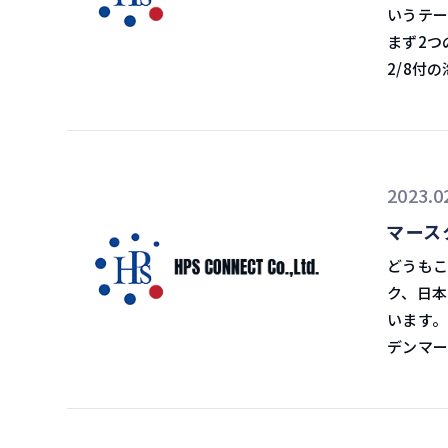
ンジニアの
台湾向け
いうテーマでお話
たメモに
国別の動向 国・地域別の動向は、香港向けの輸出額が上半
まず2つのE
た。 小売業者へのサービス展開 デジタルフォワーダーとして台頭してきた
る外食規制を受
2/8付
Flex
る消費減退の影響
という記事がありました。
以外にも注力をす
た。 今後の目標 政府は農林水産物・食品の輸出額を2030年までに5兆円にする
して、E
の連携となるア
目標を掲げています。 農水省
年3月末まで
っている
かつ継続
3370拠点
に行くことが出来
2023.0
した。 そのほかにも加工施設の整備支援など、輸出拡大を図るため、さまざま
配送ネッ
エンジニ
な取り組みを実施して
マース
く方針です。 運賃値上げにより、ドライバーの
フォーマ
で美味しいと思います。 
「202
どうもこんにちは、飯
いなかった市場
ましたが、かなりの
ことです。 DHL、ポーランドの宅配強化 二つ目は、同
ク、日本
ーディン
思います。 円安のため海外からしたら割安で、日本の生産者
「DHL
います。 2023年2月6日イーノさんの物流ラジオ マースク日本でサービス
しくなっていくでしょう
売るより
ました。 ドイツポストDHLは6日、EC事業者などに欧州域内・国際の小包サ
デンマー
とで、優
う。 コールドチェーンの分野 こういった食品、生鮮品の販売が伸びていくと、
スなどを
するグロ
す。 これがFlexportのメインの方向性かどうかは分かりませんが、これまでと
各国でのコー
社、菜鳥
ムズ・コ
は違った路線
です。 雑な取り扱いをされてしまうと品質に影響が出るため、日系の冷蔵・冷
社と資本・業務
した。 国際物流において総合的なサービスを提供するグローバルインテグレー
とした方
凍倉庫などが選
イニャオ