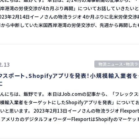
ット運賃 去年とは全く違う状況です。 去年の
動向を見ると、北米西岸向けは40フィートコンテナ当たり1,378
岸港湾の労使交渉が4カ月ぶり再開」についてお話していきたい
渉は運賃よりもスペース重視で、金額はほぼ船会社の言い値でした。 S
ドル。 昨年から軟化が続いていた両岸向けは、1月以降は
高い金額で締結されましたが、スポット運賃が安くなっていった
ードも緩やかですが、完全な下げ止まりには至っていません。 北米東
月から中断していた米国西岸港湾の労使交渉が、先週から再開した
でいてもスポット運賃を使う荷主さんもいました。 日本市場での実情
前週比では150ドルも落ち込むなど、軟化が進んでいます。 欧州航路
、双
年にとにかくスペースを確保してくれた船会社に感謝もあり、契約も
欧州航路は北欧州向けが20フィートコンテナ当たり925ドル、地
まず棚上げすることで合意し、これにより労使交渉が再開したと
C運賃を払い続けた日本の荷主もいます。 記事には、アジア発では
4ドルとなり、こちらも下落が止まりません。 特に北欧州向けは2月に
運賃の急落で年間契約を修正する動きは頻発していたものの、日
000ドルを割り込むなど苦しい状況が続いています。 南北航路 南北航
、労使交渉への不安から北米東岸への輸送ルートシフトが発生。 西岸
及しなかった、との報告もあります。 コロナ前かそれ以下に そし
2.13
南米東岸向けが20フィートコンテナ当たり1,522ドルとなり、1
物流ニュース・物流ラ
扱量が低迷しており、こうした状況に不満を持つ関係者からの圧
け、コロナ前と同じような運賃水準か、それ以下というケースも
0ドル強まで落ち込んだところからかなり値を戻しています。 コンテナ運
クスポート、Shopifyアプリを発表！小規模輸入業者を
再開したのでは、との指摘もあります。 PMA（太平洋海事協会）
るか、それ以下に
前に戻ったということが数字で発表されました。 今後の運賃の動き
に
W（国際港湾倉庫労働組合）は、交渉再開について特にコメントはし
るの
ここから更に下がるのか、ここが底値となるのか、という点です。 
から
です。 本日はJob.comの記事から、「フレックスポー
も、2023年度の決算は各社利益を出しているものの、足元の海上
始したものの、シアトル港での荷役機器の保守・修理に関する管
模輸入業者をターゲットにしたShopifyアプリを発表」について
のか。 ここら辺に意識をして、情報をとっていきたいと思います。
うな状況のため、今年はやはり厳しくなっていくだろうという発
た。 シアトル港の保守・修理の管轄権はILWU側にある
3年2月13日イーノさんの物流ラジオ Flexport、ア
よい
記すべきと主張する組合側と、組合間の対立には踏み込まないと
トプ
が対立していました。 今後の展開 北米労使交渉がやっと動き
、米国の小規模なオンライン小売業者が瞬時に見積もり、予約、
弊社の人材紹介のサイトに登録してくれた人や企業さんには、見
スローダウン作戦をし、北米西
スを利用できるようにするためのアプリを発表しました。 Shopifyに