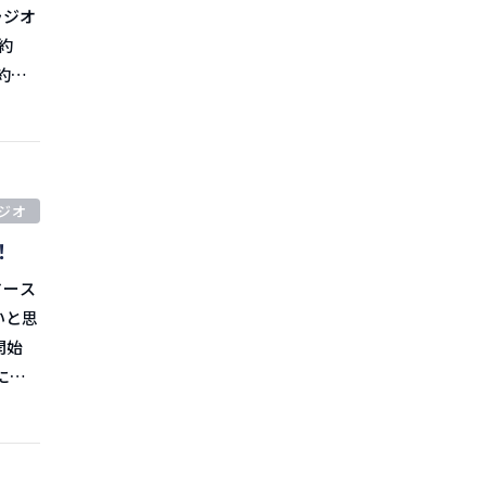
た。
いまし
約」
ング
24
を取り
上げま
ジオ
めてい
ラット
！
取れて
との
いと思
はり厳
があり
でしょ
に関
りま
物流会
カスタ
し、同
表しま
両