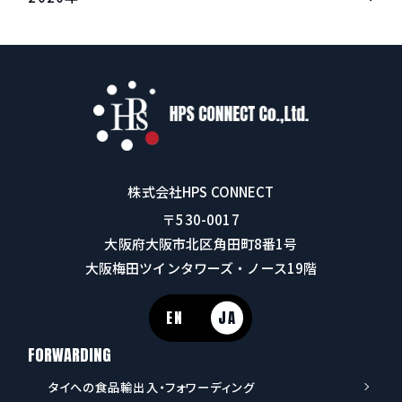
なアドバイスをご提供します。
通関・規制対応などの専門性が求められる業務危険物・冷蔵冷
が負傷し、船体にも損傷が生じている。タンカーだけでなく、コ
準（目安） ||------|------------------|| 北米西岸向け（40ft） | 約
凍・特殊貨物など対応難易度の高い品目BtoBの複雑なサプライ
ンテナ船・一般貨物の輸送にも直接リスクが及んでいることが明
1,800ドル || 北米東岸向け（40ft） | 約3,200ドル | 一方、4月30日
チェーンにおける細やかなコンサルティング アマゾンが得意とす
確になった。 HMMコンテナ船で爆発・航行不能に 5月4日には、
公表のSCFI（上海発運賃指数）では北米西岸向け2,722ドル、東
るのは主にBtoCの大量処理型物流だ。専門性・柔軟性・顧客へ
韓国船社HMM運航のコンテナ船「HMM NAMU」の機関室でも爆
岸向け3,691ドルと、それぞれ前週比136ドル・121ドルの上昇を
の密着度が問われる領域では、フォワーダーや専門3PLの強みが
発が発生。鎮火したものの船は航行不能の状態となった。韓国籍
記録している。西岸向けは3月以降2,000ドル台半ばで推移してお
まだ十分に活きる。どこで差別化するかを今から明確にしておく
船員6人を含む乗員24名全員の無事は確認されており、外部から
り、EFS（緊急燃料サーチャージ）の導入も価格上昇を後押しす
ことが、生き残りへの鍵となる。 ASCSの登場は、物流業界が
の攻撃を受けた可能性が高いとして詳細が調査中だ。 日本の物
る形となっている。 SC水準とスポットの差（西岸ベース）：約
「インフラのコモディティ化」という新たな局面に入ったことを
流・貿易現場への影響 ホルムズ海峡は日本が輸入する原油の約9
900ドル この差は荷主にとって極めて大きい。年間契約を締結し
示している。荷主企業にとっては利便性が高まる一方、物流事業
割が通過する「エネルギーの生命線」だ。この事態が長期化した
ていない企業はスポット高騰の影響を直接受けており、SC交渉を
株式会社HPS CONNECT
者にとっては専門性の再定義が急務だ。貴社のサプライチェーン
場合、以下の影響が複合的に発生する可能性がある。 | 影響領域 |
先送りにしたコストが今まさに顕在化している。 航路再編の動
〒530-0017
戦略や物流パートナー選定についてお悩みの方は、ぜひHPS
想定されるリスク ||---|---|| エネルギーコスト | 原油・LNGの調達
き：ONEとCMA CGM 運賃交渉と並行して、主要船社による航路
CONNECTにご相談ください。国際輸送・通関・3PL選定など、
コスト上昇 || リードタイム | 迂回航路によるリードタイム延長 ||
再編も注目される。 ONE（日本郵船・商船三井・川崎汽船の統合
大阪府大阪市北区角田町8番1号
貴社の課題に合わせた最適な解決策をご提案します。
保険 | 海上保険料（戦争リスク特約）の急騰 || 運賃・スペース |
会社）：- 北欧州と北米西岸のサービスを分離- 北米西岸は日本と
大阪梅田ツインタワーズ・ノース19階
スペース逼迫と運賃の乱高下 | CMA CGMのような大手船社の船
のシャトルサービス「PS1」に改編- 北欧州向けは母船寄港を取
舶が実際に攻撃を受けているという事実は、「我々の荷物は大丈
りやめ、釜山接続に変更- 改編に伴い他社へのスロット提供を一
EN
JA
夫か」という荷主からの問い合わせが増加することを意味する。
部絞り込み CMA CGM：- 4月より日本発北欧州向け直航「OCR」
今のうちに保険条件と船社の運航方針を確認しておくことが不可
を新設- 5月より北米西岸サービス「EX1」の往航日本寄港を開始-
FORWARDING
欠だ。 今すぐ取るべき3つの行動 複数の軍事的事案と制度的な管
日本発北米西岸の直航便は、FP1が事実上PS1へ改編となる一
理体制の変化が同時進行するホルムズ海峡情勢は、2024年の紅海
方、EX1の追加により2便体制へ移行 荷主・フォワーダーが今す
タイへの食品輸出入・フォワーディング