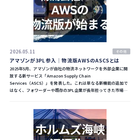
加コストが本格的に船社業績を圧迫する見込みである。中東情勢
の安全は確認している」と強調 荷主が知るべきコスト転嫁の現実
ンドの崩壊 2026年のピークシーズン不在を語るうえで、最も大き
の長期化でサーチャージによるコスト転嫁が進めば、荷主の輸送
——運賃とサーチャージの動向 月5億ドルものコスト増を船社が
な影響要因として挙げられるのがイランとの戦争だ。すでに開戦
コスト負担が急増し、最終的には消費者価格にも影響が及ぶ可能
すべて自己負担し続けることは現実的ではない。マースクはすで
から3ヶ月目に突入したこの紛争は、世界経済の不確実性を急速
性が高い。 船社各社は短期的なコスト増への対応に追われる一方
に運賃やサーチャージを通じた価格転嫁を進めており、クラーク
に高めている。 NRFの供給チェーン担当副会長ジョナサン・ゴー
で、中長期的な航路網の再編や効率化投資も迫られており、業界
CEOは「短期運賃の上昇やサーチャージなどを通じて回収できて
ルド氏は次のように述べている。 > 「イランとの紛争が引き起こ
再編の動きも加速する可能性がある。地政学リスクの常態化を前
いる」と明かす。 荷主にとって具体的に影響が出やすいのは以下
す世界経済の不確実性により、インフレが上昇し、消費者信頼感
提とした新たなビジネスモデルの構築が、各社に求められている
の項目だ。 注目すべきサーチャージ項目：- BAF（燃料調整
が低下している。輸入の減少傾向は続く見込みだ。」 中東情勢の
2026.05.11
その他
状況と言えるだろう。
金）：燃料価格に連動して変動する基本的な附加料金- EBS（緊
悪化はホルムズ海峡の通行にも影響しており、船舶への攻撃リス
アマゾンが3PL参入｜物流版AWSのASCSとは
急燃料サーチャージ）：急激な燃料高騰時に追加される臨時料
クが顕在化している。こうした状況のなかで、小売業者が積極的
金- 喜望峰迂回に伴う附加料金：航路変更による追加コストの転
に在庫を積み増す判断を下せないのは当然の帰結といえる。 さら
2025年5月、アマゾンが自社の物流ネットワークを外部企業に開
嫁 短期的な燃料供給については、船舶搭載分と陸上貯蔵施設の在
に消費者マインドの悪化も深刻だ。5月8日に発表されたミシガン
放する新サービス「Amazon Supply Chain
庫を合わせ、今後1四半期（約3ヵ月）分をすでに確保済みとのこ
大学の消費者信頼感指数は、過去最低の48.2（4月比▲1.6ポイン
Services（ASCS）」を発表した。これは単なる新機能の追加で
とだが、それ以降の燃料油価格が高止まりした場合、サーチャー
ト）を記録。調査では回答者の約3分の1がガソリン価格を自発的
はなく、フォワーダーや既存の3PL企業が長年担ってきた市場
ジの上昇圧力は継続する見込みだ。見積もり取得の段階から附加
に言及し、約30%が関税について触れた。調査ディレクターのジ
に、アマゾンが正面から参入することを意味する。AWSがITイン
料金の動向を注視する必要がある。 減速航海と紅海再開——二つ
ョアン・スー氏は「中東情勢が解決し、エネルギー価格が下落す
フラを外販してクラウド市場を制したように、アマゾンが物流イ
の出口戦略とその意味 コスト圧力への対応策として、マースクが
るまでは、消費者心理が大きく改善する見込みは薄い」と述べて
ンフラの外販によって業界の構造を塗り替えようとしている。本
描く方向性は大きく二つある。 ① 減速航海（スロー・スチーミ
おり、短期的な回復は期待しにくい状況だ。 今起きていることの
稿では、ASCSの概要・サービス内容・競合への影響・日本の物
ング）の導入 クラークCEOは「燃料油コストの上昇は、減速運航
ポイント：- イランとの戦争が世界経済の不確実性を増幅- 消費者
流業界への示唆を整理する。 ASCSとは何か｜アマゾンが打ち出
の新たな波を引き起こすと考えている」と述べている。現在の長
信頼感指数が過去最低の48.2まで低下- 在庫を持つこと自体がリ
した物流の外販サービス 2026年5月4日、アマゾンは「Amazon
距離航路での平均航行速度は約16〜17ノットだが、これを14.5〜
スクになる経営環境が定着 数字の罠に注意｜小売売上高と輸入需