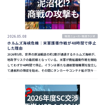
Supply Chain Services（ASCS）」の開始を正式に発表した。
15ノット程度に抑えることで燃料消費を大幅に削減できる。「現
要は別物 ここで一点、注意が必要なデータがある。米国商務省に
同サービスは、アマゾンが自社EC事業を支えるために構築してき
在の燃料油価格を考えると、かなりプラスの効果がある」とCEO
よれば、3月の米国小売売上高は前月比1.7%増の7,521億ドルと
た物流ネットワーク——貨物輸送・在庫保管・フルフィルメン
自身が認めるほど、経済合理性は高い。 ただし、減速航海には一
好調に見える。しかしその主な押し上げ要因はガソリン価格の急
ト・小口輸送——を一体として外部企業に提供するものだ。 最大
つの副作用がある。同じ輸送量をこなすためにより多くの船舶が
騰だ。 ガソリン代がいくら上昇しても、それはコンテナで輸入さ
のポイントは、対象がアマゾンのマーケットプレイス出品者に限
必要になるため、船腹の配置戦略を同時に再構築しなければなら
れる商品ではない。つまり、小売売上高が増加しているからとい
らない点である。小売・製造・ヘルスケア・自動車など、あらゆ
ない。 ② 紅海通航の段階的再開 紅海経由に戻れれば喜望峰迂回
って、コンテナ輸入需要が回復していると解釈するのは早計だ。
る業種・規模の企業がASCSを利用できる。アマゾンが本格的な
2026.05.08
物流ニュース・物流ラジオ
に比べて燃料消費量が大幅に削減できる。さらに「一部サービス
同様に、NRFが予測する5〜6月の輸入は「前年比でわずかにプラ
第三者向け物流サービス、すなわち3PL事業に参入したことを意
ホルムズ海峡危機｜米軍護衛作戦が48時間で停止
の紅海通航再開によって確保できた船腹量を、減速運航に再投入
ス」とされているが、これは比較対象が弱いことによる見かけ上
味する。 ASCS担当のピーター・ラーセン・バイスプレジデント
した理由
できる可能性が出てくる」とCEOは述べており、紅海再開×減速
の好調に過ぎない。2025年の5〜6月は、トランプ政権が広範な関
は次のように明言している。「クラウドコンピューティング分野
航海の組み合わせによる効率化シナリオを描いている。現時点で
税を導入した直後で輸入が急落していた時期であり、その低い基
でAWSが行ってきたように、数十年にわたって実証してきたサプ
2026年5月、世界の原油輸送の約2割が通過するホルムズ海峡が、
は安全確保が最優先であり、情勢次第での段階的再開が視野に入
準値との比較だからプラスに見えているだけだ。 数字を読む際に
ライチェーンサービスのインフラ・知見・規模を世界中の企業に
地政学リスクの最前線となっている。米軍が商船護衛作戦を開始
っている。 350万TEUの供給過剰リスク——中長期的な運賃水準
意識すべき点：- 小売売上高の内訳（ガソリン・サービス vs 輸入
提供していく」。AWSとまったく同じ発想——自社事業のために
してわずか48時間で停止。イランは新たな通航管理機関を設立し
への影響 業界全体を見渡すと、より構造的な問題も浮かび上が
商品）を必ず確認する- 前年比は「比較基準の強弱」によって大
構築したインフラを外販し、新たな市場を創る——を物流で再現
て通航料の徴収を始め、その間にタンカーやコンテナ船が次々と
る。クラークCEOによると、今年5月時点で150万TEUの供給過剰
きく歪む- 表面上の数値より、構造的なトレンドを優先して判断
しようとしている。 圧倒的な実績基盤｜過去3年で数億個の配送
攻撃を受けるという、前例のない混迷が続いている。本稿では、
がすでに生じているという。 さらに深刻なのは、喜望峰迂回航路
する 7月以降に顕在化する本当の弱さ｜NRFの月別予測を読む 見
実績 ASCSは突然始まったサービスではない。アマゾンはすでに
この急激な情勢変化が日本の物流・貿易現場に何をもたらすの
によって現在は約200万TEU分の船腹量が事実上「吸収」されて
かけのプラスが剥がれる7月以降、市場の実態はどう推移するの
過去3年間で、数十万の出品者向けに数億個の貨物輸送・保管・
か、時系列に沿って整理する。 動画視聴はこちら 48時間で停止
いるという点だ。仮に紅海通航が正常化した場合、この200万
か。NRFの月別予測は次の通りだ。 | 月 | 予測TEU | 前年比 || 7月
配送を手掛けてきた実績を持つ。この巨大なオペレーションをそ
した米軍護衛作戦「プロジェクト・フリーダム」 トランプ大統領
TEUが一気に市場に戻り、合計で最大350万TEUの供給過剰とな
| 220万TEU | ▲約8% || 8月 | 219万TEU | ▲5.5% || 9月 | 208万
のまま外部企業向けに開放するのがASCSである。 サービスの対
は2026年5月3日、米艦艇がホルムズ海峡通航船を護衛する作戦
るリスクがある。加えて、来年以降は新造コンテナ船の竣工が再
TEU | ▲1.3% | 特に注目すべきは9月だ。例年であれば9月はホリ
象範囲も大幅に拡大された。 自社ECサイト経由の注文他のECマ
「プロジェクト・フリーダム」の開始を発表。翌5月4日の現地時