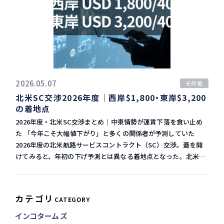
び増加する見通しで、供給圧力はさらに高まる。 業界が描く三つ
デーシーズン向け仕入れが集中する「ピークシーズンの核心」に
ーケットプレイス（Amazon以外を含む）SNS経由の販売実店舗
間朝に作戦が始まった。イランによる実質的な通航制限に対し、
の対応策：- 減速航海の普及：業界全体での実施により100万〜
当たる月だが、今年は2026年の中でも「最も弱い月のひとつ」と
向けの補充 複数の販売チャネルを持つ企業の物流を、アマゾンの
米国が軍事力で航行の自由を保証しようとする試みだった。 しか
150万TEU相当の供給を吸収できる可能性- 高齢船のスクラップ促
位置づけられている。 フォワーダー大手MTSロジスティクスの輸
ネットワーク一本で一括して引き受ける体制が整った。すでに
し約2日後の5月6日、トランプ大統領は「イランとの間で合意に
進：老朽船を廃船にすることで需給バランスを回復- 規律ある供
入担当エグゼクティブバイスプレジデント、セルカン・カヴァス
P&G・3M・ランズエンド・アメリカンイーグルといった大手企
向けた大きな進展があった」として計画を短期間停止すると発表
給管理：各船社が過当競争を避け、市場全体の安定を維持 クラー
氏もこう断言している。 > 「もう従来型のピークシーズンはな
業が先行導入しており、製造業から小売業まで幅広い業種で実用
し、合意の最終決定を注視するとした。 この急展開に、国際海運
クCEOは「規律を守れば対応可能な規模だと考えている」として
い。2〜3ヶ月間、前年比でプラスになる月はあるかもしれない
化が進んでいる。 サービスの3本柱｜貨物輸送・フルフィルメン
業界はすぐに反応した。国際海運団体BIMCOのヤコブ・ラーセン
いるが、業界全体が協調できるかどうかが運賃水準を左右する。
が、全体的な期待値は今非常に低い。顧客からも業界全体からも
ト・小口輸送 ASCSは以下の3分野で構成されている。 1. 貨物輸
最高安全責任者は停止直後に声明を発表し、「開始直後の停止に
2026.05.07
その他
荷主の立場からは、スポット運賃と長期契約の組み合わせを慎重
同じ声を聞いている。」 これは悲観論ではなく、市場の構造変化
送（Freight） 鉄道を含む陸・海・空のすべての輸送モードをカ
驚いた」 と表明。あわせて「イランとの調整なしの通航には大き
北米SC交渉2026年度｜西岸$1,800・東岸$3,200
に検討する局面が続きそうだ。 --- 燃料高騰・中東情勢・供給過
を現場で体感している実務者の証言として重く受け止めるべき
バーする。アマゾンが保有・活用する8万台以上のトレーラー・2
なリスクが伴う」と強く警告している。 > 作戦の開始・停止があ
の着地点
剰という複合的な課題の中で、マースクが描く戦略は業界全体の
だ。 需要低迷なのに能力増強｜船社の動きと運賃への影響 ここ
万4,000基以上のコンテナ・100機以上の航空機のネットワークに
まりにも唐突で、船主・船社が対応を組み立てようにも判断基準
ゆくえを映し出している。これらの動向は、日々の運賃交渉や輸
で注目すべき矛盾がある。需要が低迷しているにもかかわらず、
アクセスできる。通関手続きの簡素化・輸送可視化・時間厳守輸
が次々と変わってしまう。これが現場にとって最も困難な状況
2026年度・北米SC交渉まとめ｜中東情勢が運賃下落を食い止め
送条件の見直しに直結する問題だ。自社の物流コスト管理や最適
コンテナ船会社はアジア〜米国間の太平洋横断航路への投入能力
送といった付加価値オプションも提供される。 2. 配送・フルフィ
だ。 イラン「ペルシャ湾海峡局」の設立と船主が直面するジレン
た 「今年こそ大幅値下がり」と多くの関係者が予測していた
な運賃戦略についてお悩みの方は、ぜひHPS CONNECTにご相談
を積極的に増やしている。 eeSea社のデータによれば：- 5月：
ルメント（Distribution and Fulfilment） 海外からの輸入在庫
マ 米国の計画停止発表直前の5月5日、イラン国営メディアは新機
2026年度の北米航路サービスコントラクト（SC）交渉。蓋を開
ください。最新の市況情報をもとに、貴社に合った輸送プランを
約200万TEU（前年比+25%）- 6月：213万TEU- 7月：220万TEU
の保管需要地に近接した在庫配置複数販売チャネルへの出荷を単
関「ペルシャ湾海峡局」の設立を報じた。この機関を通じ、船主
けてみると、年初の下げ予測とは異なる着地点となった。北米西
ご提案いたします。
加えて、計画欠便（ブランクセーリング）も昨年と比較して大幅
一ネットワークで対応AIを活用した需要予測と在庫配置最適化 複
はメールでイラン革命防衛隊に連絡し、航行許可の手続きを行え
岸向け約1,800ドル、東岸向け約3,200ドルという成約水準の背景
に少なく、各社がスペースを積極提供している状況だ。 なぜ需要
数販路で在庫を分断して持つことによる欠品・過剰在庫のリスク
るとされている。事実上、イランがホルムズ海峡の通航を管理
には、中東情勢という想定外の変数が大きく影響している。本稿
が落ちているのに供給を絞らないのか。主な理由はシェア争いに
を、アマゾンのネットワークに一元化することで解消できる点が
し、通航料を徴収する体制が整った形だ。 この新機関の設立によ
では交渉の経緯と実務への影響を整理する。 年初の下げ予測はな
カテゴリ
CATEGORY
ある。市場が縮小する局面だからこそ、スペースを確保すること
大きな訴求力となる。 3. 小口輸送（Parcel Shipping） 2〜5日の
り、船主は以下の深刻なジレンマに直面している。 通航料を支払
ぜ生まれたか 2026年度SC交渉の開幕前、市場参加者の多くが運
で荷主を引き留めようとする動機が働く。また、一度減便すると
配送リードタイム・週7日配送集荷・持ち込みの両対応ラベル作
う場合：米国の制裁対象となるリスクがある支払わない場合：イ
賃下落を見込んでいた。その背景には主に二つの要因がある。 ス
インコタームズ