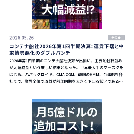
グループ会社 HPS Tradeについて
コラム・新着情報
貿易コラム
新着情報
2026.05.26
その他
資料ダウンロード
コンテナ船社2026年第1四半期決算：運賃下落と中
東情勢悪化のダブルパンチ
2026年第1四半期のコンテナ船社決算が出揃い、主要船社軒並み
が大幅減益という厳しい結果となった。世界最大手のマースクを
お問い合わせ
はじめ、ハパックロイド、CMA CGM、韓国のHMM、台湾船社各
社まで、業界全体で収益が前年同期を大きく下回る状況である。
運賃下落に加えて中東情勢悪化の影響も重なり、船社経営にとっ
EN
て複合的な打撃となっている。 2026年第1四半期決算の概要
2026年第1四半期のコンテナ船社決算では、ほぼ全ての主要船社
で大幅な減益が確認された。世界最大手のマースクはオーシャン
事業で積み高を伸ばしたものの、平均運賃の大幅下落により収益
は前年同期を大幅に下回った。 ハパックロイドも同様に損益が悪
化し、CMA CGMは輸送量・平均運賃ともに前年同期を下回り赤