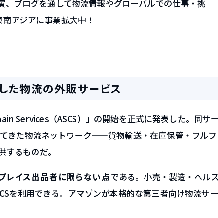
講演、ブログを通して物流情報やグローバルでの仕事・挑
東南アジアに事業拡大中！
出した物流の外販サービス
 Chain Services（ASCS）」の開始を正式に発表した。同サ
してきた物流ネットワーク——貨物輸送・在庫保管・フルフ
供するものだ。
トプレイス出品者に限らない点
である。小売・製造・ヘル
SCSを利用できる。アマゾンが本格的な第三者向け物流サ
。