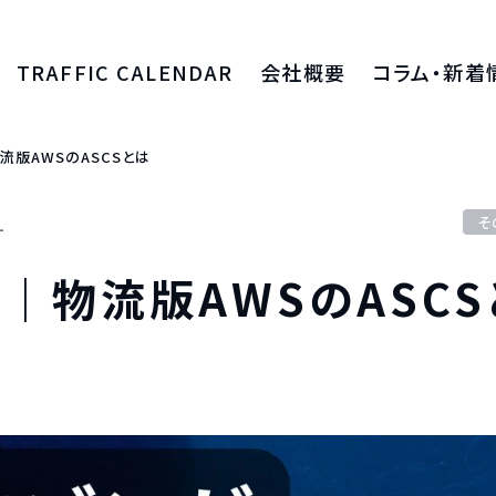
TRAFFIC CALENDAR
会社概要
コラム・新着
算費用
会社紹介
コラム
流版AWSのASCSとは
入
採用情報
新着情報
1
そ
入
グループ会社 HPS Tradeについて
資料ダウンロ
｜物流版AWSのASCS
出
輸出
輸送