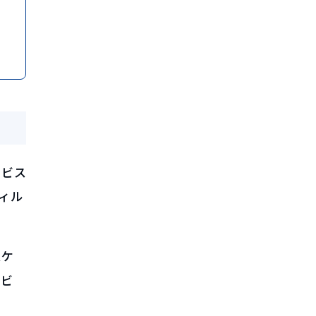
ービス
ィル
スケ
ービ