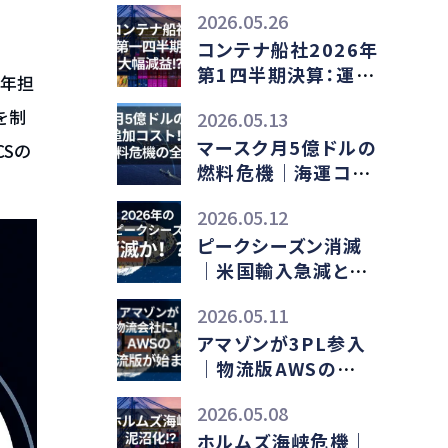
2026.05.26
コンテナ船社2026年
第1四半期決算：運賃
長年担
下落と中東情勢悪化
を制
2026.05.13
のダブルパンチ
マースク月5億ドルの
Sの
燃料危機｜海運コス
ト高騰の影響
2026.05.12
ピークシーズン消滅
｜米国輸入急減とイ
ラン戦争の真因
2026.05.11
アマゾンが3PL参入
｜物流版AWSの
ASCSとは
2026.05.08
ホルムズ海峡危機｜