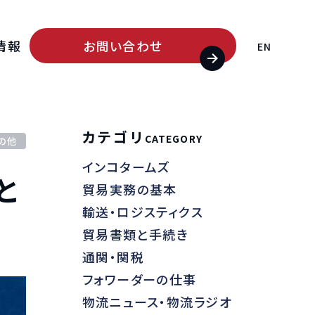
情報
お問い合わせ
EN
カテゴリ
CATEGORY
の他
インコタームズ
ード
と
貿易実務の基本
輸送・ロジスティクス
貿易書類と手続き
通関・関税
フォワーダーの仕事
物流ニュース・物流ラジオ