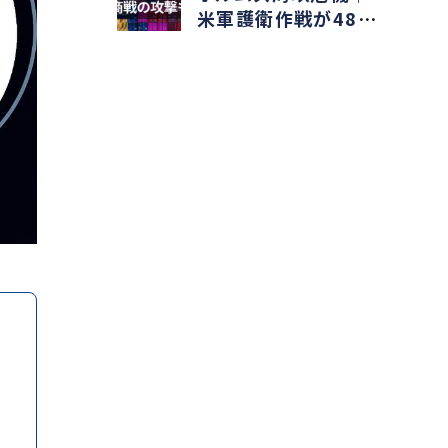
米軍護衛作戦が48時
間で停止した理由