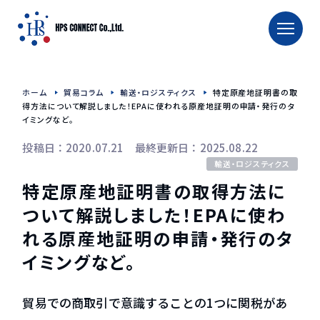
TOP
ホーム
貿易コラム
輸送・ロジスティクス
特定原産地証明書の取
ホーム
得方法について解説しました！EPAに使われる原産地証明の申請・発行のタ
イミングなど。
タイへの輸出入
投稿日：2020.07.21 最終更新日：2025.08.22
タイへの食品輸出入
輸送・ロジスティクス
特定原産地証明書の取得方法に
タイへのお酒輸出入
タイへの食品用機械輸送
ついて解説しました！EPAに使わ
れる原産地証明の申請・発行のタ
TRAFFIC CALENDAR
イミングなど。
会社概要
貿易での商取引で意識することの1つに関税があ
会社紹介