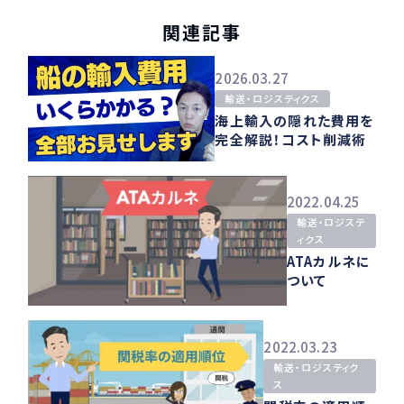
関連記事
2026.03.27
輸送・ロジスティクス
海上輸入の隠れた費用を
完全解説！コスト削減術
2022.04.25
輸送・ロジステ
ィクス
ATAカルネに
ついて
2022.03.23
輸送・ロジスティク
ス