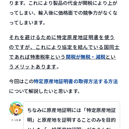
ります。これにより製品の代金が関税により上が
グループ会社 HPS Tradeについて
ってしまい、輸入後に価格面での競争力がなくな
コラム・新着情報
ってしまいます。
貿易コラム
新着情報
それを避けるために特定原産地証明書を使う
資料ダウンロード
のですが、これにより協定を結んでいる国同士
であれば
特恵税率
という
関税が無税・減税
とい
うメリットあります
。
お問い合わせ
今回はこの
特定原産地証明書の取得方法する方法
EN
について解説したいと思います。
ちなみに原産地証明には「特定原産地証
明」と原産地を証明することのみを目的
ネコ先輩