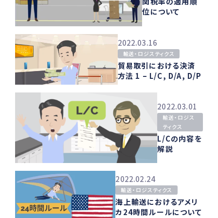
関税率の適用順
位について
2022.03.16
輸送・ロジスティクス
貿易取引における決済
方法 1 – L/C, D/A, D/P
2022.03.01
輸送・ロジス
ティクス
L/Cの内容を
解説
2022.02.24
輸送・ロジスティクス
海上輸送におけるアメリ
カ24時間ルールについて