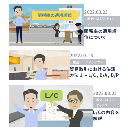
2022.03.23
輸送・ロジスティク
ス
関税率の適用順
位について
2022.03.16
輸送・ロジスティクス
貿易取引における決済
方法 1 – L/C, D/A, D/P
2022.03.01
輸送・ロジス
ティクス
L/Cの内容を
解説