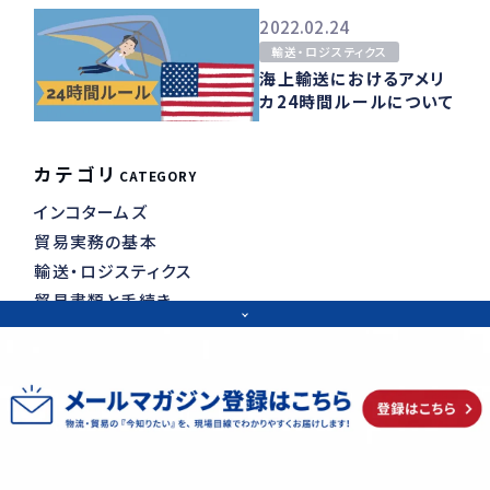
2022.02.24
輸送・ロジスティクス
海上輸送におけるアメリ
カ24時間ルールについて
カテゴリ
CATEGORY
インコタームズ
貿易実務の基本
輸送・ロジスティクス
貿易書類と手続き
通関・関税
フォワーダーの仕事
物流ニュース・物流ラジオ
物流コラム
CONTACT
その他