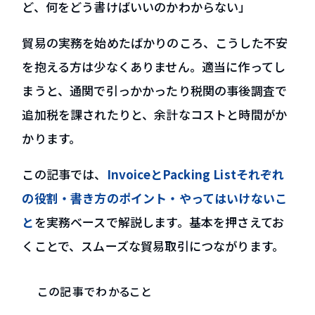
ど、何をどう書けばいいのかわからない」
グループ会社 HPS Tradeについて
貿易の実務を始めたばかりのころ、こうした不安
コラム・新着情報
を抱える方は少なくありません。適当に作ってし
貿易コラム
新着情報
まうと、通関で引っかかったり税関の事後調査で
資料ダウンロード
追加税を課されたりと、余計なコストと時間がか
かります。
お問い合わせ
この記事では、
InvoiceとPacking Listそれぞれ
の役割・書き方のポイント・やってはいけないこ
EN
と
を実務ベースで解説します。基本を押さえてお
くことで、スムーズな貿易取引につながります。
この記事でわかること