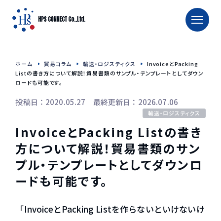
TOP
ホーム
貿易コラム
輸送・ロジスティクス
InvoiceとPacking
ホーム
Listの書き方について解説！貿易書類のサンプル・テンプレートとしてダウン
ロードも可能です。
タイへの輸出入
投稿日：2020.05.27 最終更新日：2026.07.06
タイへの食品輸出入
輸送・ロジスティクス
InvoiceとPacking Listの書き
タイへのお酒輸出入
タイへの食品用機械輸送
方について解説！貿易書類のサン
プル・テンプレートとしてダウンロ
TRAFFIC CALENDAR
ードも可能です。
会社概要
「InvoiceとPacking Listを作らないといけないけ
会社紹介