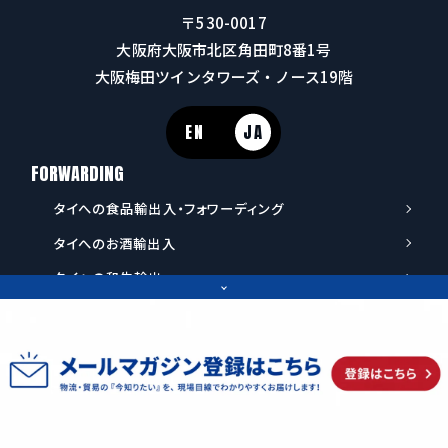
〒530-0017
大阪府大阪市北区角田町8番1号
大阪梅田ツインタワーズ・ノース19階
EN
JA
FORWARDING
タイへの食品輸出入・フォワーディング
タイへのお酒輸出入
タイへの和牛輸出
タイへの日本茶・抹茶輸出
タイへの食品用機械輸送
タイ FDA登録 Q&Aまとめ
CONTACT
カレンダー型・案件管理プラットフォーム「TRAFFIC
CALENDAR」