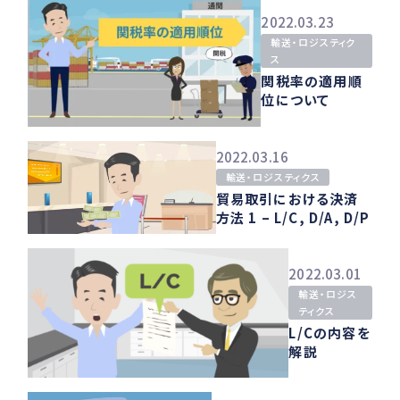
2022.03.23
輸送・ロジスティク
ス
関税率の適用順
位について
2022.03.16
輸送・ロジスティクス
貿易取引における決済
方法 1 – L/C, D/A, D/P
2022.03.01
輸送・ロジス
ティクス
L/Cの内容を
解説