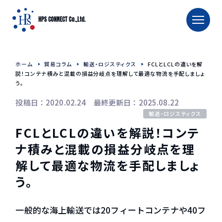
TOP
ホーム
貿易コラム
輸送・ロジスティクス
FCLとLCLの違いを解
ホーム
説！コンテナ積みと混載の損益分岐点を理解して最適な物流を手配しましょ
う。
タイへの輸出入
投稿日：2020.02.24 最終更新日：2025.08.22
タイへの食品輸出入
輸送・ロジスティクス
FCLとLCLの違いを解説！コンテ
タイへのお酒輸出入
タイへの食品用機械輸送
ナ積みと混載の損益分岐点を理
解して最適な物流を手配しましょ
TRAFFIC CALENDAR
う。
会社概要
一般的な海上輸送では20フィートコンテナや40フ
会社紹介