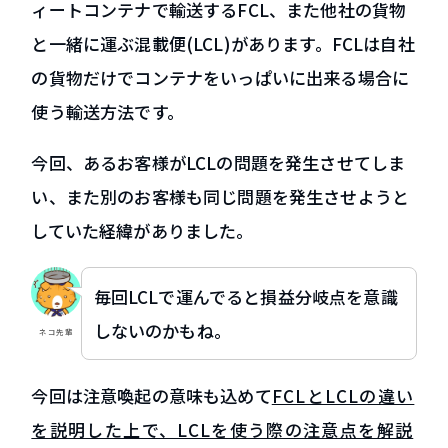
ィートコンテナで輸送するFCL、また他社の貨物
グループ会社 HPS Tradeについて
と一緒に運ぶ混載便(LCL)があります。FCLは自社
コラム・新着情報
の貨物だけでコンテナをいっぱいに出来る場合に
貿易コラム
使う輸送方法です。
新着情報
資料ダウンロード
今回、あるお客様がLCLの問題を発生させてしま
い、また別のお客様も同じ問題を発生させようと
していた経緯がありました。
お問い合わせ
毎回LCLで運んでると損益分岐点を意識
EN
しないのかもね。
ネコ先輩
今回は注意喚起の意味も込めて
FCLとLCLの違い
を説明した上で、LCLを使う際の注意点を解説