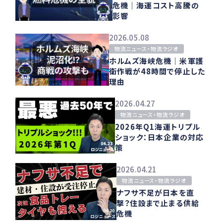
危機｜海運コスト高騰の
影響
2026.05.08
物流ニュース・物流ラジオ
ホルムズ海峡危機｜米軍護
衛作戦が48時間で停止した
理由
2026.04.27
物流ニュース・物流ラジオ
2026年Q1海運トリプル
ショック：日本企業の対応
策
2026.04.21
物流ニュース・物流ラジオ
ナフサ不足が日本を直
撃？住設まで止まる供給
危機