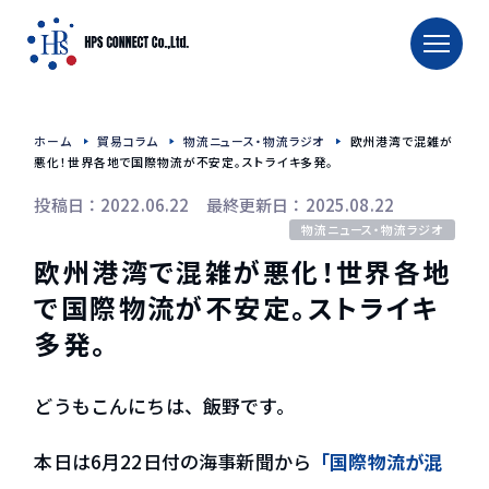
TOP
ホーム
貿易コラム
物流ニュース・物流ラジオ
欧州港湾で混雑が
ホーム
悪化！世界各地で国際物流が不安定。ストライキ多発。
投稿日：2022.06.22 最終更新日：2025.08.22
タイへの輸出入
物流ニュース・物流ラジオ
タイへの食品輸出入
欧州港湾で混雑が悪化！世界各地
タイへのお酒輸出入
で国際物流が不安定。ストライキ
タイへの食品用機械輸送
多発。
TRAFFIC CALENDAR
どうもこんにちは、飯野です。
会社概要
本日は6月22日付の海事新聞から
「国際物流が混
会社紹介