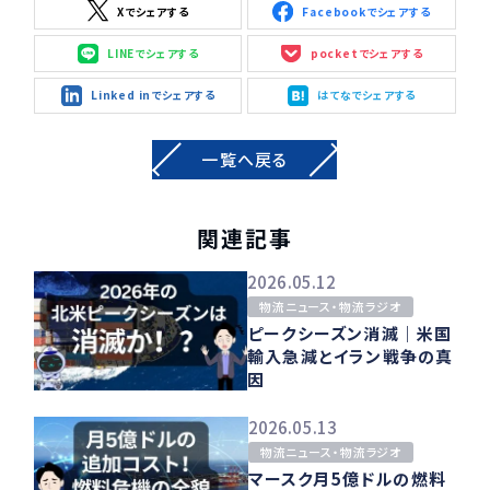
Xでシェアする
Facebookでシェアする
LINEでシェアする
pocketでシェアする
Linked inでシェアする
はてなでシェアする
一覧へ戻る
関連記事
2026.05.12
物流ニュース・物流ラジオ
ピークシーズン消滅｜米国
輸入急減とイラン戦争の真
因
2026.05.13
物流ニュース・物流ラジオ
マースク月5億ドルの燃料