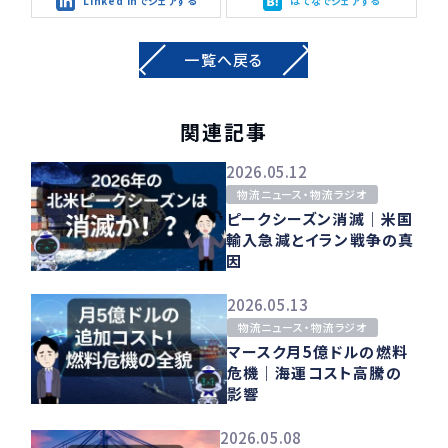
Linked inでシェアする
はてなでシェアする
一覧へ戻る
関連記事
2026.05.12
物流ニュース・物流ラジオ
ピークシーズン消滅｜米国
輸入急減とイラン戦争の真
因
2026.05.13
物流ニュース・物流ラジオ
マースク月5億ドルの燃料
危機｜海運コスト高騰の
影響
2026.05.08