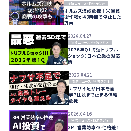
物流ニュース・物流ラジオ
ホルムズ海峡危機｜米軍護
衛作戦が48時間で停止した
理由
2026.04.27
物流ニュース・物流ラジオ
2026年Q1海運トリプル
ショック：日本企業の対応
策
2026.04.21
物流ニュース・物流ラジオ
ナフサ不足が日本を直
撃？住設まで止まる供給
危機
2026.04.16
物流ニュース・物流ラジオ
3PL営業効率40倍格差！