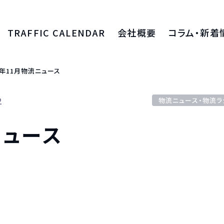
TRAFFIC CALENDAR
会社概要
コラム・新着
算費用
会社紹介
コラム
1年11月物流ニュース
入
採用情報
新着情報
2
物流ニュース・物流ラ
入
グループ会社 HPS Tradeについて
資料ダウンロ
ニュース
出
輸出
輸送