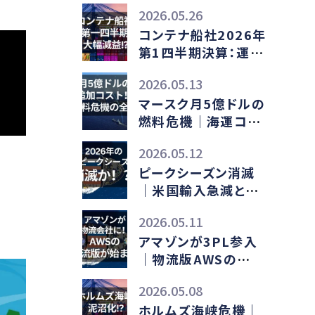
2026.05.26
コンテナ船社2026年
第1四半期決算：運賃
下落と中東情勢悪化
2026.05.13
のダブルパンチ
マースク月5億ドルの
燃料危機｜海運コス
ト高騰の影響
2026.05.12
ピークシーズン消滅
｜米国輸入急減とイ
ラン戦争の真因
2026.05.11
アマゾンが3PL参入
｜物流版AWSの
ASCSとは
2026.05.08
ホルムズ海峡危機｜