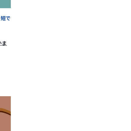
最短で
いま