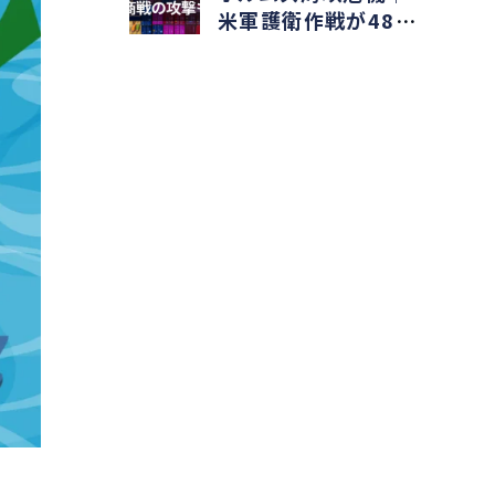
米軍護衛作戦が48時
間で停止した理由