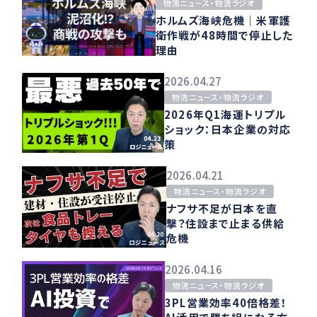
物流ニュース・物流ラジオ
ホルムズ海峡危機｜米軍護
衛作戦が48時間で停止した
理由
2026.04.27
物流ニュース・物流ラジオ
2026年Q1海運トリプル
ショック：日本企業の対応
策
2026.04.21
物流ニュース・物流ラジオ
ナフサ不足が日本を直
撃？住設まで止まる供給
危機
2026.04.16
物流ニュース・物流ラジオ
3PL営業効率40倍格差！