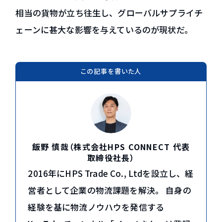
グループ会社 HPS Tradeについて
相当の貨物が立ち往生し、グローバルサプライチ
ェーンに甚大な影響を与えているのが現状だ。
コラム・新着情報
貿易コラム
新着情報
この記事を書いた人
資料ダウンロード
お問い合わせ
飯野 慎哉（株式会社HPS CONNECT 代表
EN
取締役社長）
2016年にHPS Trade Co., Ltdを設立し、経
営者として企業の物流課題を解決。 自身の
経験を基に物流ノウハウを発信する