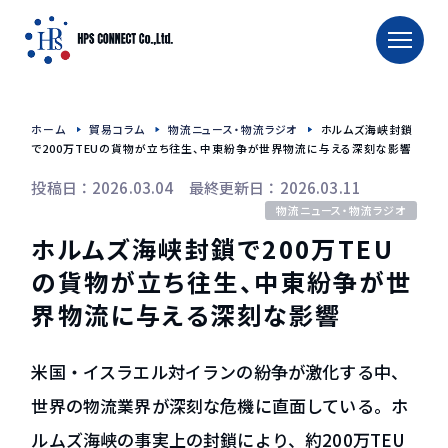
TOP
ホーム
貿易コラム
物流ニュース・物流ラジオ
ホルムズ海峡封鎖
ホーム
で200万TEUの貨物が立ち往生、中東紛争が世界物流に与える深刻な影響
投稿日：2026.03.04 最終更新日：2026.03.11
タイへの輸出入
物流ニュース・物流ラジオ
タイへの食品輸出入
ホルムズ海峡封鎖で200万TEU
タイへのお酒輸出入
の貨物が立ち往生、中東紛争が世
タイへの食品用機械輸送
界物流に与える深刻な影響
TRAFFIC CALENDAR
米国・イスラエル対イランの紛争が激化する中、
会社概要
世界の物流業界が深刻な危機に直面している。ホ
会社紹介
ルムズ海峡の事実上の封鎖により、約200万TEU