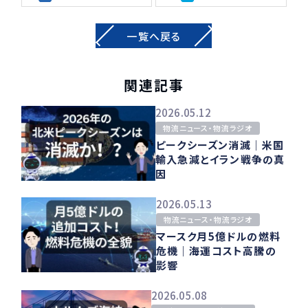
一覧へ戻る
関連記事
2026.05.12
物流ニュース・物流ラジオ
ピークシーズン消滅｜米国
輸入急減とイラン戦争の真
因
2026.05.13
物流ニュース・物流ラジオ
マースク月5億ドルの燃料
危機｜海運コスト高騰の
影響
2026.05.08